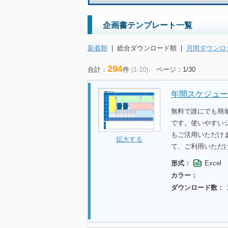
企画書テンプレート一覧
新着順
|
総合ダウンロード順
|
月間ダウンロ
294
合計：
件
(1-10)
ページ：1/30
年間スケジュール
無料で誰にでも簡
です。使いやすい
もご活用いただけ
拡大する
て、ご利用いただ
形式：
Excel
カラー：
ダウンロード数：