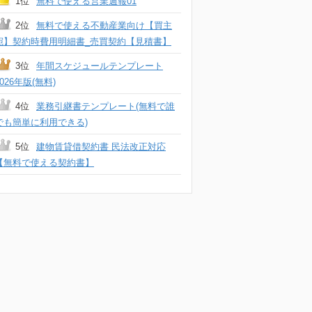
1位
無料で使える営業週報01
2位
無料で使える不動産業向け【買主
宛】契約時費用明細書_売買契約【見積書】
3位
年間スケジュールテンプレート
2026年版(無料)
4位
業務引継書テンプレート(無料で誰
でも簡単に利用できる)
5位
建物賃貸借契約書 民法改正対応
【無料で使える契約書】