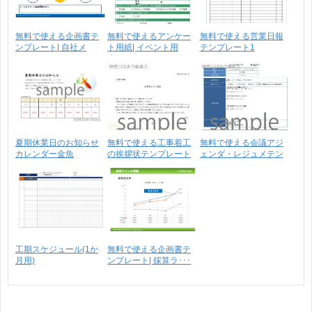
無料で使える企画書テ
無料で使えるアンケー
無料で使える営業日報
ンプレート| 自社メ
ト用紙| イベント用
テンプレート1
リ･･･
来･･･
夏期休業日のお知らせ
無料で使える工事着工
無料で使える会議アジ
カレンダー金魚
の挨拶状テンプレート
ェンダ・レジュメテン
CS_9･･･
_･･･
プ･･･
工期スケジュール(1か
無料で使える企画書テ
月用)
ンプレート| 採算ラ･･･