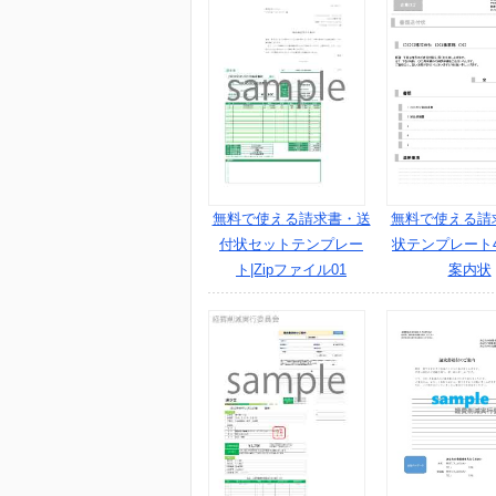
無料で使える請求書・送
無料で使える請
付状セットテンプレー
状テンプレート4
ト|Zipファイル01
案内状