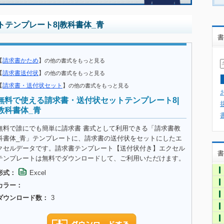
テンプレート8|教科書体_青
書
【
請求書かため
】
の他の書式をもっと見る
【
請求書送付状
】
の他の書式をもっと見る
【
請求書・送付状セット
】
の他の書式をもっと見る
無料で使える請求書・送付状セットテンプレート8|
教科書体_青
無料で誰にでも簡単に請求書 書式として利用できる「請求書教
科書体_青」テンプレートに、請求書の送付状をセットにしたエ
クセルデータです。請求書テンプレート【送付状付き】エクセル
書
テンプレートは無料でダウンロードして、ご利用いただけます。
形式：
Excel
カラー：
ダウンロード数：
3