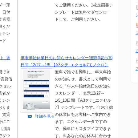
ダー形
てご活用ください。1枚企画書テ
。日付
ンプレートは無料でダウンロー
で皆様
ドして、ご利用ください。
用くだ
せテン
ード
。
ト_賃
年末年始休業日のお知らせカレンダー(無料)|表示10
日間_12/27～1/5 【A3タテ_エクセル7モノクロ】
用でき
無料で誰でも簡単に、年末年始
_賃貸借
のお知らせ、書式として利用で
エクセル
きる「年末年始休業日のお知ら
業者が
せカレンダー、表示12/27～
くシン
1/5_10日間 【A3タテ_エクセル
おりま
7】テンプレートです。年末年始
、賃貸
の休業日をお客様へご案内でき
詳細を見る
等にご
ます。エクセルデータですの
引用請
で、簡単にカスタマイズできま
でダウ
す。※あなたのお休みに合わせ