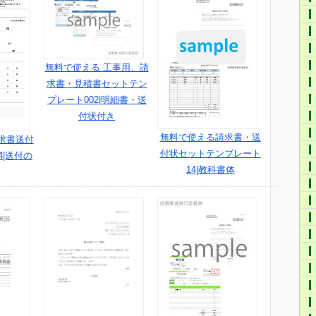
無料で使える 工事用、請
求書・見積書セットテン
プレート002|明細書・送
付状付き
無料で使える請求書・送
求書送付
付状セットテンプレート
|送付の
14|教科書体