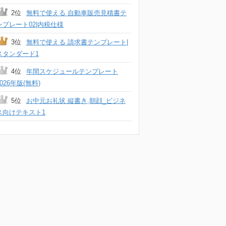
2位
無料で使える 自動車販売見積書テ
ンプレート02|内税仕様
3位
無料で使える 請求書テンプレート|
スタンダード1
4位
年間スケジュールテンプレート
2026年版(無料)
5位
お中元お礼状 縦書き,朝顔_ビジネ
ス向けテキスト1