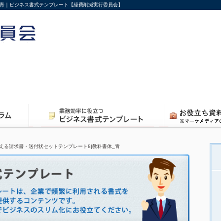
_青｜ビジネス書式テンプレート【経費削減実行委員会】
える請求書・送付状セットテンプレート8|教科書体_青