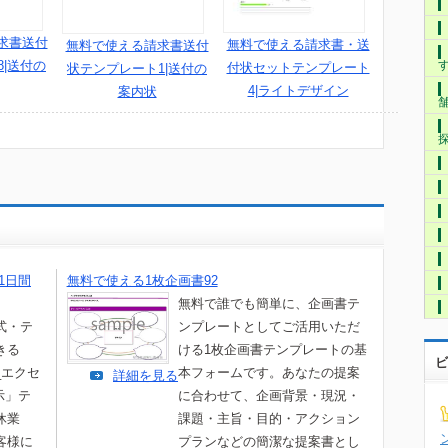
求書送付
無料で使える請求書・送
無料で使える請求書送付
|送付の
付状セットテンプレート
状テンプレート1|送付の
4|ライトデザイン
案内状
1日間
無料で使える1枚企画書92
無料で誰でも簡単に、企画書テ
式・テ
ンプレートとしてご活用いただ
きる
ける1枚企画書テンプレートの基
ビ
_エクセ
本フォームです。あなたの提案
詳細を見る
示」テ
に合わせて、企画背景・現況・
休業
課題・主旨・目的・アクション
客様に
プランなどの簡潔な提案書とし