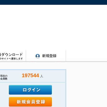
197544
人
現在の
会員数