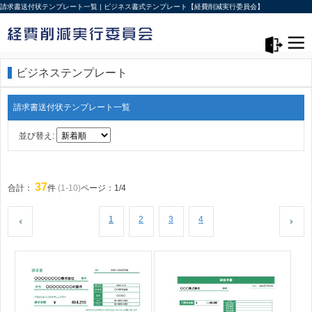
請求書送付状テンプレート一覧 | ビジネス書式テンプレート【経費削減実行委員会】
メニュー>
ログアウト
ビジネステンプレート
請求書送付状テンプレート一覧
並び替え:
37
合計：
件
(1-10)
ページ：1/4
1
2
3
4