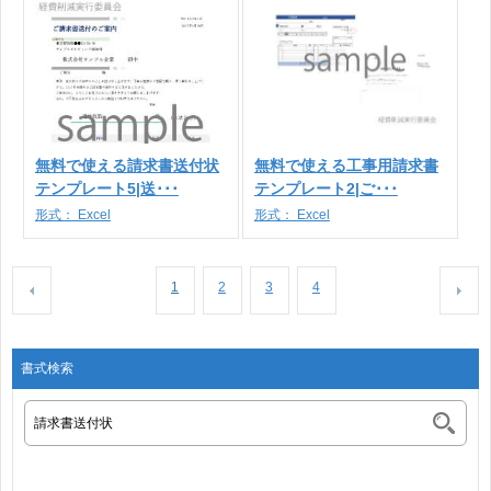
無料で使える請求書送付状
無料で使える工事用請求書
テンプレート5|送･･･
テンプレート2|ご･･･
形式：
Excel
形式：
Excel
1
2
3
4
書式検索