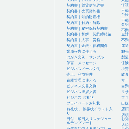
不動
保証
契約書｜賃貸借契約書
不動
契約書｜売買契約書
台帳
契約書｜知的財産権
不動
契約書｜解約・解除
金明
契約書｜秘密保持契約書
不動
契約書｜和解・契約締結後
金計
契約書｜人事・労務
不動
契約書｜金銭・債務関係
運送
業務報告に使える
卸売
はがき文例、サンプル
製造
伝言・メッセージ
保険
ビジネスメール文例
小売
売上、利益管理
飲食
在庫管理に使える
サー
ビジネス文書文例
自動
ビジネス挨拶文書
リサ
ビジネス お礼状
フラ
プライベートお礼状
出版
お礼状 、挨拶状イラスト入
店頭
り
店頭
日付、曜日入りスケジュー
お知
ルテンプレート
店頭
新年度に使えるテンプレー
更の