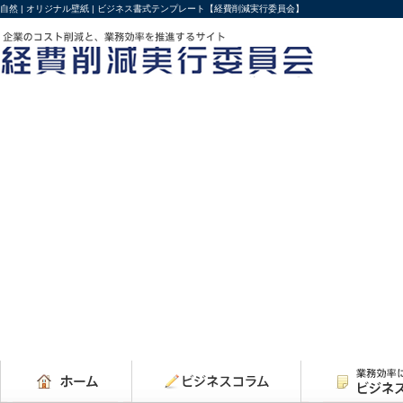
自然 | オリジナル壁紙 | ビジネス書式テンプレート【経費削減実行委員会】