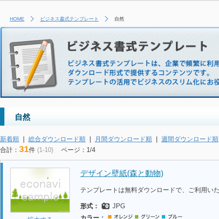
HOME
ビジネス書式テンプレート
自然
自然
新着順
|
総合ダウンロード順
|
月間ダウンロード順
|
週間ダウンロード順
31
合計：
件
(1-10)
ページ：1/4
デザイン壁紙(森と動物)
テンプレートは無料ダウンロードで、ご利用い
形式：
JPG
カラー：