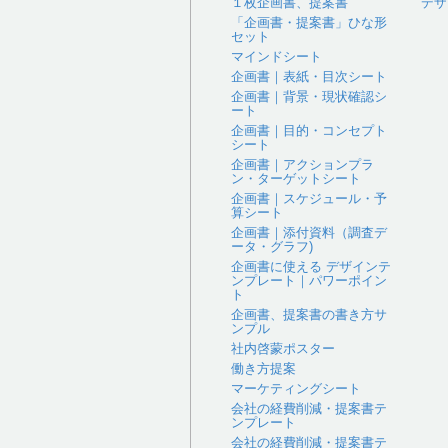
１枚企画書、提案書
デザ
「企画書・提案書」ひな形
セット
マインドシート
企画書｜表紙・目次シート
企画書｜背景・現状確認シ
ート
企画書｜目的・コンセプト
シート
企画書｜アクションプラ
ン・ターゲットシート
企画書｜スケジュール・予
算シート
企画書｜添付資料（調査デ
ータ・グラフ)
企画書に使える デザインテ
ンプレート｜パワーポイン
ト
企画書、提案書の書き方サ
ンプル
社内啓蒙ポスター
働き方提案
マーケティングシート
会社の経費削減・提案書テ
ンプレート
会社の経費削減・提案書テ