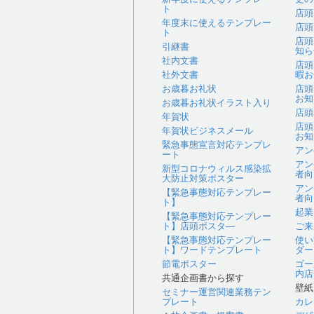
ト
店頭
年度末に使えるテンプレー
店頭
ト
店頭
引継書
知ら
社内文書
店頭
社外文書
暇お
お歳暮お礼状
店頭
お知
お歳暮お礼状イラスト入り
店頭
年賀状
店頭
年賀状ビジネスメール
お知
緊急事態宣言対応テンプレ
アン
ート
アン
新型コロナウィルス感染拡
者向
大防止対策ポスター
アン
【緊急事態対応テンプレー
者向
ト】
起業
【緊急事態対応テンプレー
ト】店頭ポスタ―
ご来
【緊急事態対応テンプレー
使い
ト】ワードテンプレート
ダー
節電ポスター
ゴー
内店
共通企画書から探す
壁紙
セミナー運営関連業務テン
プレート
カレ