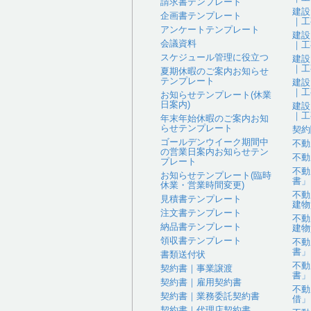
請求書テンプレート
建設
企画書テンプレート
｜工
アンケートテンプレート
建設
会議資料
｜工
スケジュール管理に役立つ
建設
｜工
夏期休暇のご案内お知らせ
テンプレート
建設
｜工
お知らせテンプレート(休業
日案内)
建設
｜工
年末年始休暇のご案内お知
らせテンプレート
契約
ゴールデンウイーク期間中
不動
の営業日案内お知らせテン
不動
プレート
不動
お知らせテンプレート(臨時
書」
休業・営業時間変更)
不動
見積書テンプレート
建物
注文書テンプレート
不動
納品書テンプレート
建物
領収書テンプレート
不動
書」
書類送付状
不動
契約書｜事業譲渡
書」
契約書｜雇用契約書
不動
契約書｜業務委託契約書
借」
契約書｜代理店契約書