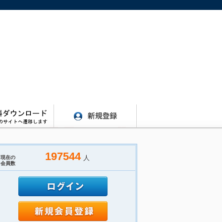
197544
人
現在の
会員数