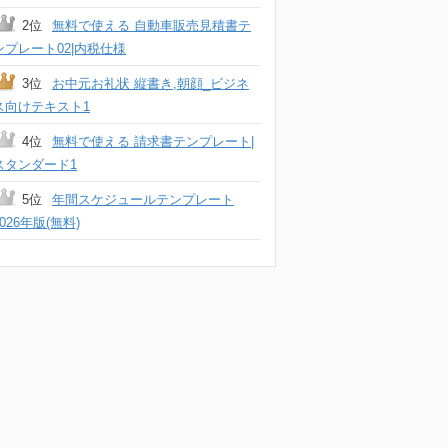
2位
無料で使える 自動車販売見積書テ
ンプレート02|内税仕様
3位
お中元お礼状 縦書き,朝顔_ビジネ
ス向けテキスト1
4位
無料で使える 請求書テンプレート|
スタンダード1
5位
年間スケジュールテンプレート
2026年版(無料)