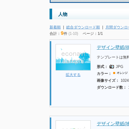
人物
新着順
|
総合ダウンロード順
|
月間ダウンロ
9
合計：
件
(1-10)
ページ：1/1
デザイン壁紙(街
テンプレートは無
形式：
JPG
カラー：
拡大する
画像サイズ：
1024
ダウンロード数：
デザイン壁紙(