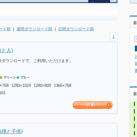
書
ード順
|
週間ダウンロード順
|
日間ダウンロード順
1
と人)
料ダウンロードで、ご利用いただけます。
×768
1280×1024
1280×800
1366×768
161
書
地球と子供)