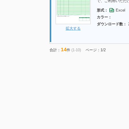
で、ご利用いただ
形式：
Excel
カラー：
ダウンロード数：
拡大する
14
合計：
件
(1-10)
ページ：1/2