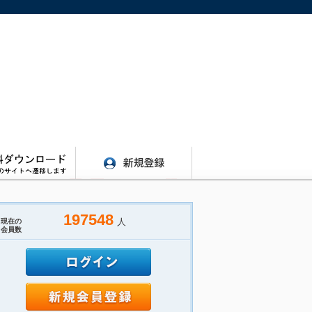
197548
人
現在の
会員数