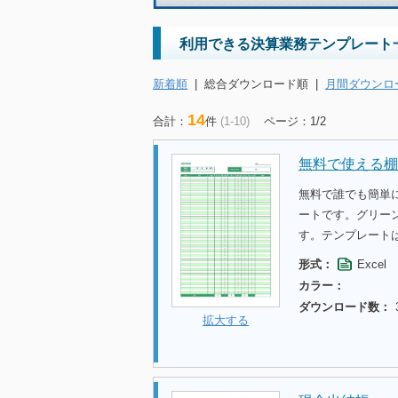
利用できる決算業務テンプレート
新着順
|
総合ダウンロード順
|
月間ダウンロ
14
合計：
件
(1-10)
ページ：1/2
無料で使える棚
無料で誰でも簡単
ートです。グリー
す。テンプレート
形式：
Excel
カラー：
ダウンロード数：
拡大する