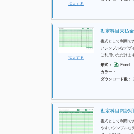
拡大する
勘定科目未払金
書式として利用で
いシンプルなデザ
ご利用いただけま
拡大する
形式：
Excel
カラー：
ダウンロード数：
勘定科目内訳明
書式として利用で
やすいシンプルな