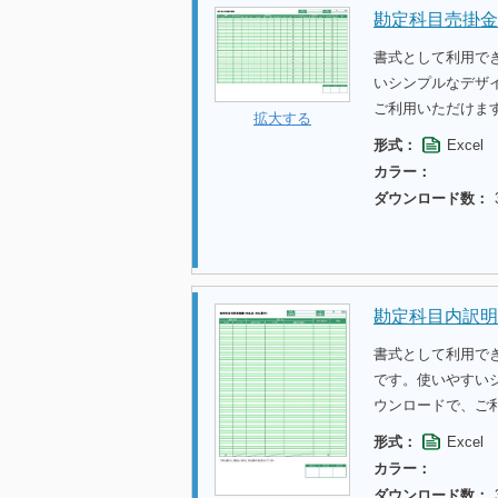
勘定科目売掛金
書式として利用で
いシンプルなデザ
ご利用いただけま
拡大する
形式：
Excel
カラー：
ダウンロード数：
勘定科目内訳明
書式として利用で
です。使いやすい
ウンロードで、ご
形式：
Excel
カラー：
ダウンロード数：