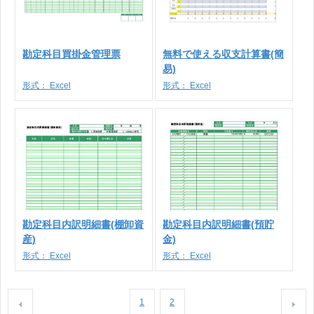
勘定科目買掛金管理票
無料で使える収支計算書(簡
易)
形式：
Excel
形式：
Excel
勘定科目内訳明細書(棚卸資
勘定科目内訳明細書(預貯
産)
金)
形式：
Excel
形式：
Excel
1
2