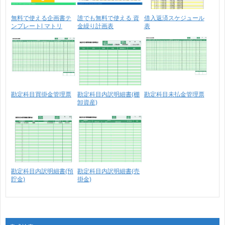
無料で使える企画書テ
誰でも無料で使える 資
借入返済スケジュール
ンプレート| マトリ
金繰り計画表
表
ク･･･
勘定科目買掛金管理票
勘定科目内訳明細書(棚
勘定科目未払金管理票
卸資産)
勘定科目内訳明細書(預
勘定科目内訳明細書(売
貯金)
掛金)