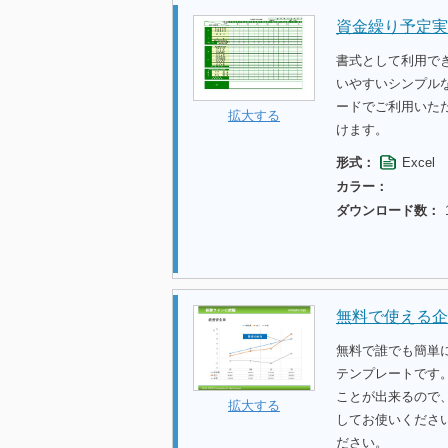
資金繰り予定実
書式として利用で
いやすいシンプル
ードでご利用いた
拡大する
けます。
形式：
Excel
カラー：
ダウンロード数：
無料で使える企
無料で誰でも簡単
テンプレートです
ことが出来るので
拡大する
してお使いくださ
ださい。