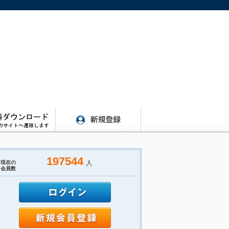
197544
人
現在の
会員数