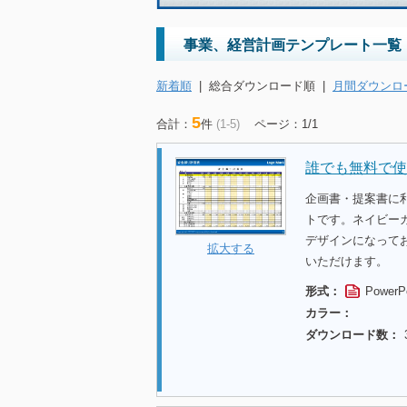
事業、経営計画テンプレート一覧
新着順
|
総合ダウンロード順
|
月間ダウンロ
5
合計：
件
(1-5)
ページ：1/1
誰でも無料で使
企画書・提案書に
トです。ネイビー
デザインになって
拡大する
いただけます。
形式：
PowerP
カラー：
ダウンロード数：