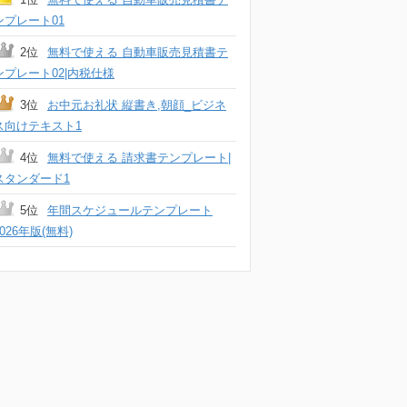
ンプレート01
2位
無料で使える 自動車販売見積書テ
ンプレート02|内税仕様
3位
お中元お礼状 縦書き,朝顔_ビジネ
ス向けテキスト1
4位
無料で使える 請求書テンプレート|
スタンダード1
5位
年間スケジュールテンプレート
2026年版(無料)