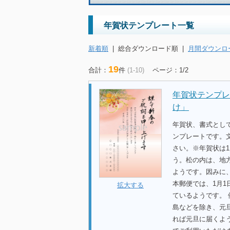
年賀状テンプレート一覧
新着順
|
総合ダウンロード順
|
月間ダウンロ
19
合計：
件
(1-10)
ページ：1/2
年賀状テンプレ
け」
年賀状、書式とし
ンプレートです。
さい。※年賀状は1
う。松の内は、地
ようです。因みに
本郵便では、1月
拡大する
ているようです。 
島などを除き、元
れば元旦に届くよ