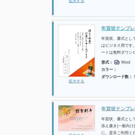
拡大する
年賀状テンプレー
年賀状、書式として
はビジネス用です
ートは無料ダウン
形式：
Word
カラー：
ダウンロード数：
拡大する
年賀状テンプレ
年賀状、書式とし
添え書き(一般向
に、是非ご利用くだ