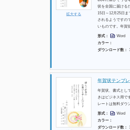
状を全国に届ける
15日～12月25
拡大する
されるようですの
いものです。年賀
形式：
Word
カラー：
ダウンロード数：
年賀状テンプレ
年賀状、書式として
きはビジネス用で
レートは無料ダウ
形式：
Word
カラー：
ダウンロード数：