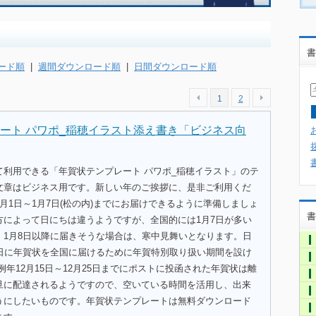
書
ード順
|
週間ダウンロード順
|
日間ダウンロード順
1
2
ート パワポ_稲穂イラスト添え書き「ビジネス向
て利用できる「年賀状テンプレート パワポ_稲穂イラスト」のテ
文章はビジネス用です。新しい年のご挨拶に、是非ご利用くだ
月1日～1月7日(松の内)までにお届けできるように準備しましょ
書
方によって日にちは違うようですが、全国的には1月7日が多い
、1月8日以降に届きそうな場合は、寒中見舞いとなります。日
1日に年賀状を全国に届けるために年賀特別取り扱い期間を設け
例年12月15日～12月25日までにポストに投函された年賀状は離
旦に配達されるようですので、空いている時間を活用し、出来
うにしたいものです。年賀状テンプレートは無料ダウンロード