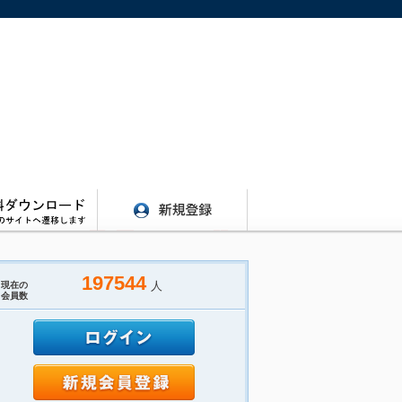
197544
人
現在の
会員数