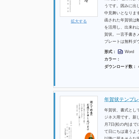
うです。因みに出
中見舞いとなります
函された年賀状は
拡大する
を活用し、出来れ
賀状。一言手書き
プレートは無料ダ
形式：
Word
カラー：
ダウンロード数：
年賀状テンプレー
年賀状、書式として
ジネス用です。新
月7日(松の内)ま
て日にちは違うよう
以降に届きそうな