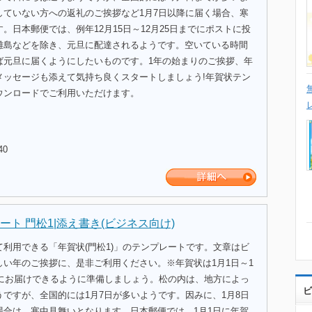
していない方への返礼のご挨拶など1月7日以降に届く場合、寒
。日本郵便では、例年12月15日～12月25日までにポストに投
離島などを除き、元旦に配達されるようです。空いている時間
ば元旦に届くようにしたいものです。1年の始まりのご挨拶、年
メッセージも添えて気持ち良くスタートしましょう!年賀状テン
ウンロードでご利用いただけます。
40
ト 門松1|添え書き(ビジネス向け)
利用できる「年賀状(門松1)」のテンプレートです。文章はビ
しい年のご挨拶に、是非ご利用ください。※年賀状は1月1日～1
でにお届けできるように準備しましょう。松の内は、地方によっ
ビ
ですが、全国的には1月7日が多いようです。因みに、1月8日
場合は、寒中見舞いとなります。日本郵便では、1月1日に年賀