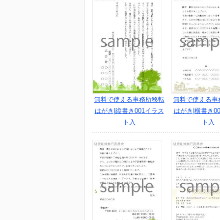
無料で使える事務所移転
無料で使える事
はがき|縦書き001イラス
はがき|横書き0
ト入
ト入