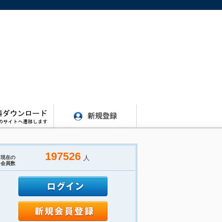
197526
人
現在の
会員数