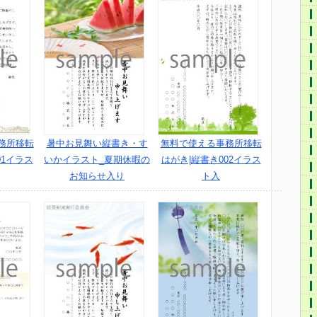
務所移転
暑中お見舞い縦書き・す
無料で使える事務所移転
01イラス
いかイラスト_夏期休暇の
はがき|縦書き002イラス
お知らせ入り
ト入