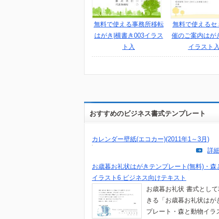
無料で使える事務所移転
無料で使えるセ
はがき|横書き003イラス
催のご案内はが
ト入
イラスト入
おすすめのビジネス書式テンプレート
カレンダー壁紙(エコカー)(2011年1～3月)
詳
お歳暮お礼状はがきテンプレート(無料)・森
イラスト6 ビジネス向けテキスト
お歳暮お礼状 書式とし
きる「お歳暮お礼状はが
プレート・森と動物イラ