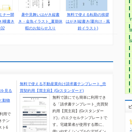
ミナー開
暑中見舞いはがき縦書
無料で使える転勤の挨拶
き|横書き
き・金魚イラスト_夏期休
はがき|縦書き(夏向け・風
02
暇のお知らせ入り
鈴イラスト)
無料で使える不動産業向け請求書テンプレート_売
細を見る
買契約用【買主宛】(Grスタンダード)
無料で誰にでも簡単に利用でき
と動物
る「請求書テンプレート_売買契
ビ
約用【買主宛】(Grスタンダー
て利用で
ド)」のエクセルテンプレートで
きテン
す。宅建業者が使用する際に、
スト6
使いやすくシンプルなデザイン