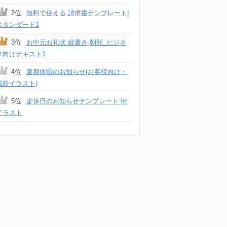
2位
無料で使える 請求書テンプレート|
スタンダード1
3位
お中元お礼状 縦書き,朝顔_ビジネ
ス向けテキスト1
4位
夏期休暇のお知らせ(お客様向け・
風鈴イラスト)
5位
定休日のお知らせテンプレート 街
イラスト