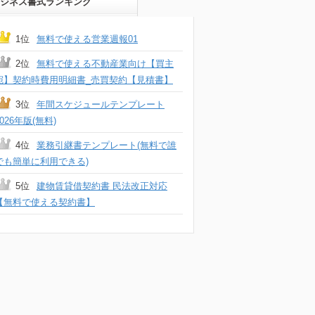
ジネス書式ランキング
1位
無料で使える営業週報01
2位
無料で使える不動産業向け【買主
宛】契約時費用明細書_売買契約【見積書】
3位
年間スケジュールテンプレート
2026年版(無料)
4位
業務引継書テンプレート(無料で誰
でも簡単に利用できる)
5位
建物賃貸借契約書 民法改正対応
【無料で使える契約書】