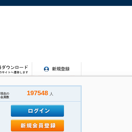
197548
人
現在の
会員数