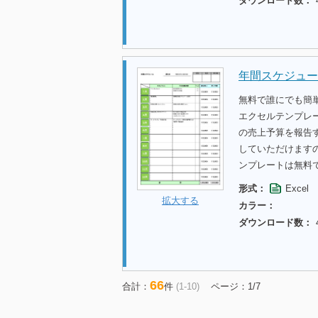
ダウンロード数：
年間スケジュー
無料で誰にでも簡
エクセルテンプレ
の売上予算を報告
していただけます
ンプレートは無料
形式：
Excel
拡大する
カラー：
ダウンロード数：
66
合計：
件
(1-10)
ページ：1/7