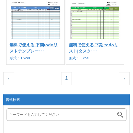
無料で使える 下期todoリ
無料で使える 下期 todoリ
ストテンプレー･･･
スト|タスク･･･
形式：
Excel
形式：
Excel
1
書式検索