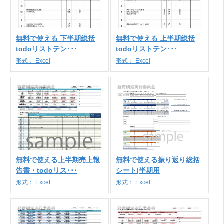
無料で使える 下半期総括
無料で使える 上半期総括
todoリストテン･･･
todoリストテン･･･
形式：
Excel
形式：
Excel
無料で使える上半期売上報
無料で使える振り返り総括
告書・todoリス･･･
シート|半期用
形式：
Excel
形式：
Excel