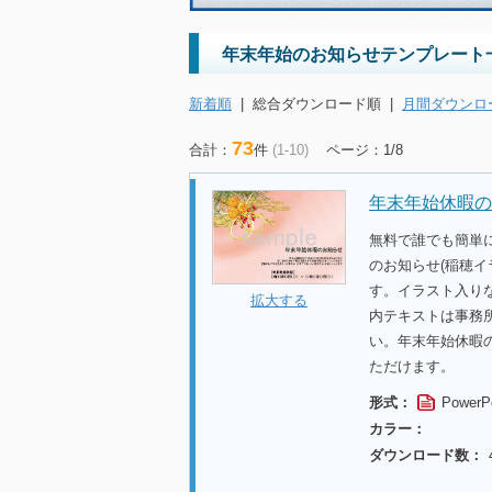
年末年始のお知らせテンプレート
新着順
|
総合ダウンロード順
|
月間ダウンロ
73
合計：
件
(1-10)
ページ：1/8
年末年始休暇の
無料で誰でも簡単
のお知らせ(稲穂
す。イラスト入り
拡大する
内テキストは事務
い。年末年始休暇
ただけます。
形式：
PowerP
カラー：
ダウンロード数：