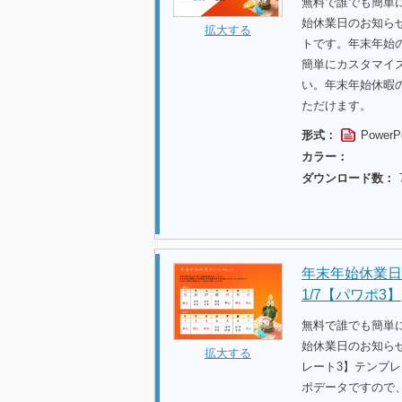
無料で誰でも簡単
始休業日のお知らせカ
拡大する
トです。年末年始
簡単にカスタマイ
い。年末年始休暇
ただけます。
形式：
PowerP
カラー：
ダウンロード数：
年末年始休業日の
1/7【パワポ3】
無料で誰でも簡単
始休業日のお知らせ
拡大する
レート3】テンプ
ポデータですので