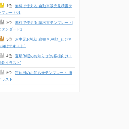
1位
無料で使える 自動車販売見積書テ
ンプレート01
2位
無料で使える 請求書テンプレート|
スタンダード1
3位
お中元お礼状 縦書き,朝顔_ビジネ
ス向けテキスト1
4位
夏期休暇のお知らせ(お客様向け・
風鈴イラスト)
5位
定休日のお知らせテンプレート 街
イラスト