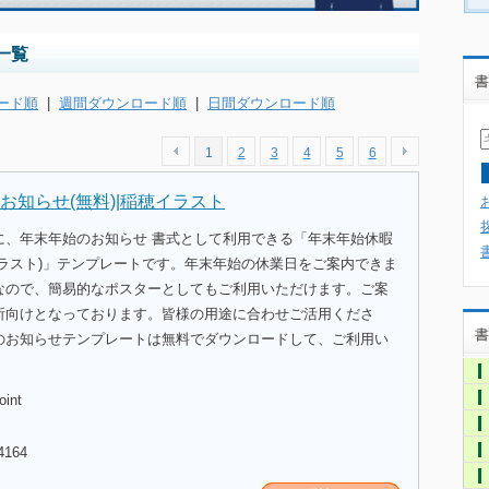
一覧
書
ード順
|
週間ダウンロード順
|
日間ダウンロード順
1
2
3
4
5
6
お知らせ(無料)|稲穂イラスト
に、年末年始のお知らせ 書式として利用できる「年末年始休暇
イラスト)」テンプレートです。年末年始の休業日をご案内できま
なので、簡易的なポスターとしてもご利用いただけます。ご案
所向けとなっております。皆様の用途に合わせご活用くださ
書
のお知らせテンプレートは無料でダウンロードして、ご利用い
oint
4164