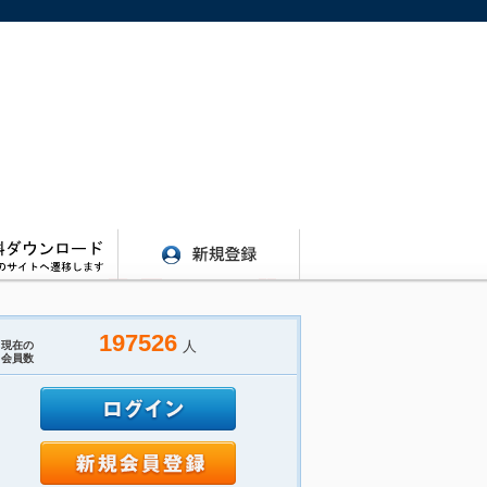
197526
人
現在の
会員数