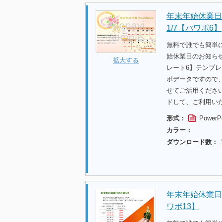
年末年始休業日の
1/7【パワポ6】
無料で誰でも簡単
始休業日のお知らせ
拡大する
レート6】テンプ
ポデータですので
せてご活用くださ
ドして、ご利用い
形式：
PowerP
カラー：
ダウンロード数：
年末年始休業日の
ワポ13】