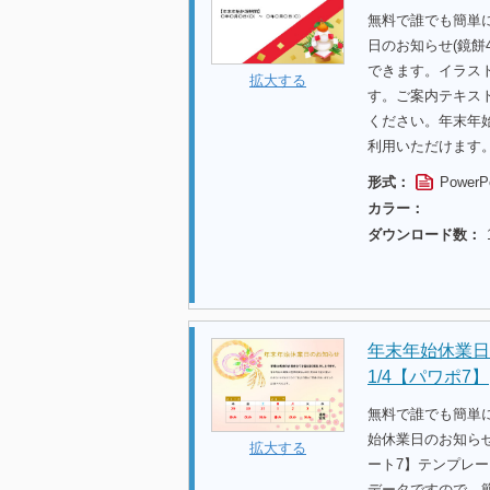
無料で誰でも簡単
日のお知らせ(鏡餅
できます。イラス
拡大する
す。ご案内テキス
ください。年末年
利用いただけます
形式：
PowerP
カラー：
ダウンロード数：
年末年始休業日の
1/4【パワポ7】
無料で誰でも簡単
始休業日のお知らせ
拡大する
ート7】テンプレ
データですので、