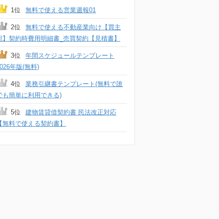
1位
無料で使える営業週報01
2位
無料で使える不動産業向け【買主
宛】契約時費用明細書_売買契約【見積書】
3位
年間スケジュールテンプレート
2026年版(無料)
4位
業務引継書テンプレート(無料で誰
でも簡単に利用できる)
5位
建物賃貸借契約書 民法改正対応
【無料で使える契約書】