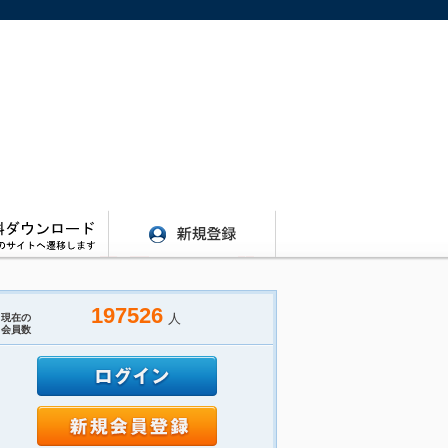
197526
人
現在の
会員数