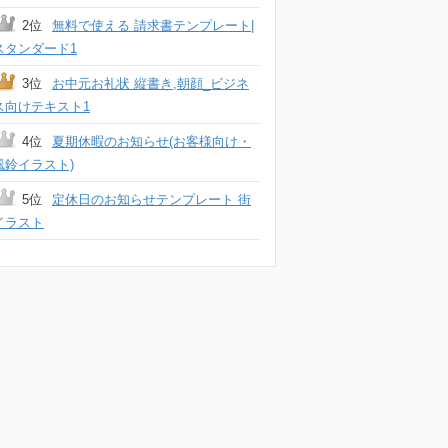
2位
無料で使える 請求書テンプレート|
スタンダード1
3位
お中元お礼状 縦書き,朝顔_ビジネ
ス向けテキスト1
4位
夏期休暇のお知らせ(お客様向け・
風鈴イラスト)
5位
定休日のお知らせテンプレート 街
イラスト