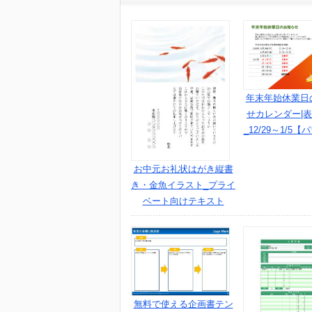
年末年始休業日
せカレンダー|表
_12/29～1/5【
お中元お礼状はがき縦書
き・金魚イラスト_プライ
ベート向けテキスト
無料で使える企画書テン