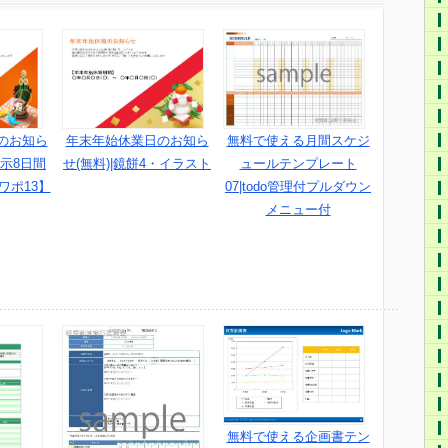
のお知ら
年末年始休業日のお知ら
無料で使える月間スケジ
示8日間
せ(無料)|鏡餅4・イラスト
ュールテンプレート
パワポ13】
07|todo管理付プルダウン
メニュー付
無料で使える企画書テン