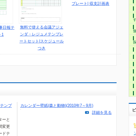
プレート| 収支計画表
無料で使える会議アジェ
事日報テ
ンダ・レジュメテンプレ
1
ートセット|スケジュール
つき
テンプ
カレンダー壁紙(森と動物)(2010年7～9月)
ビ
詳細を見る
ターと
間変更
ードテ