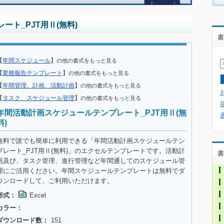
ト_PJT用Ⅱ(無料)
書
【
年間スケジュール
】
の他の書式をもっと見る
【
業務報告テンプレート
】
の他の書式をもっと見る
【
年間管理、計画、活動計画
】
の他の書式をもっと見る
【
タスク、スケジュール管理
】
の他の書式をもっと見る
年間活動計画スケジュールテンプレート_PJT用Ⅱ(無
料)
無料で誰でも簡単に利用できる「年間活動計画スケジュールテン
プレート_PJT用Ⅱ(無料)」のエクセルテンプレートです。活動計
書
画及び、タスク管理、進行管理など年間通してのスケジュール管
理にご活用ください。年間スケジュールテンプレートは無料でダ
ウンロードして、ご利用いただけます。
形式：
Excel
カラー：
ダウンロード数：
151