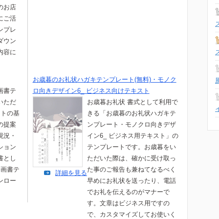
のお店
にご活
ンプレ
ダウン
内容に
。
お歳暮のお礼状ハガキテンプレート(無料)・モノク
画書テ
ロ向きデザイン6_ ビジネス向けテキスト
いただ
お歳暮お礼状 書式として利用で
ートの基
きる「お歳暮のお礼状ハガキテ
の提案
ンプレート・モノクロ向きデザ
現況・
イン6_ ビジネス用テキスト」の
ション
テンプレートです。お歳暮をい
書とし
ただいた際は、確かに受け取っ
企画書テ
た事のご報告も兼ねてなるべく
詳細を見る
ンロー
早めにお礼状を送ったり、電話
。
でお礼を伝えるのがマナーで
す。文章はビジネス用ですの
で、カスタマイズしてお使いく