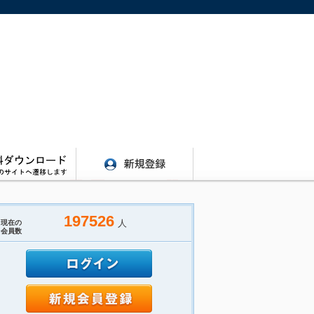
197526
人
現在の
会員数