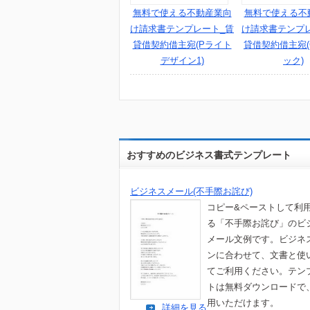
無料で使える不動産業向
無料で使える不
け請求書テンプレート_賃
け請求書テンプ
貸借契約借主宛(Pライト
貸借契約借主宛(
デザイン1)
ック)
おすすめのビジネス書式テンプレート
ビジネスメール(不手際お詫び)
コピー&ペーストして利
る「不手際お詫び」のビ
メール文例です。ビジネ
ンに合わせて、文書と使
てご利用ください。テン
トは無料ダウンロードで
用いただけます。
詳細を見る