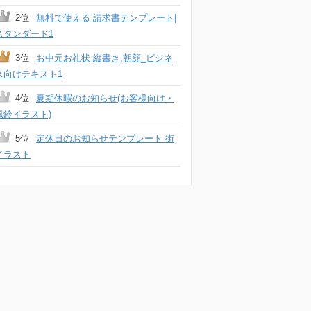
2位
無料で使える 請求書テンプレート|
スタンダード1
3位
お中元お礼状 縦書き,朝顔_ビジネ
ス向けテキスト1
4位
夏期休暇のお知らせ(お客様向け・
風鈴イラスト)
5位
定休日のお知らせテンプレート 街
イラスト