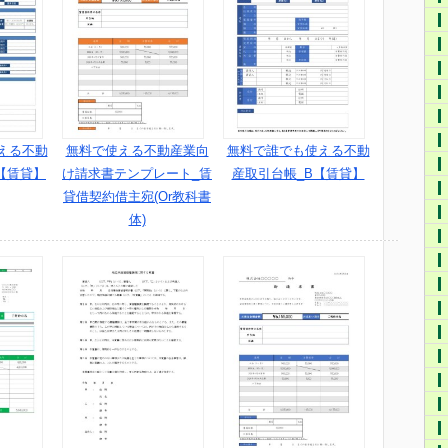
える不動
無料で使える不動産業向
無料で誰でも使える不動
【賃貸】
け請求書テンプレート_賃
産取引台帳_B【賃貸】
貸借契約借主宛(Or教科書
体)