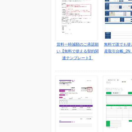
賃料一時減額のご承諾願
無料で誰でも使
い【無料で使える契約関
産取引台帳_2N
連テンプレート】