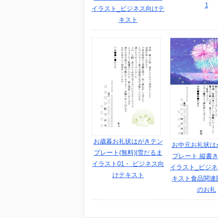
1
イラスト_ビジネス向けテ
キスト
お歳暮お礼状はがきテン
お中元お礼状は
プレート(無料)|雪だるま
プレート 縦書き
イラスト01・ ビジネス向
イラスト_ビジ
けテキスト
キスト食品関連
のお礼