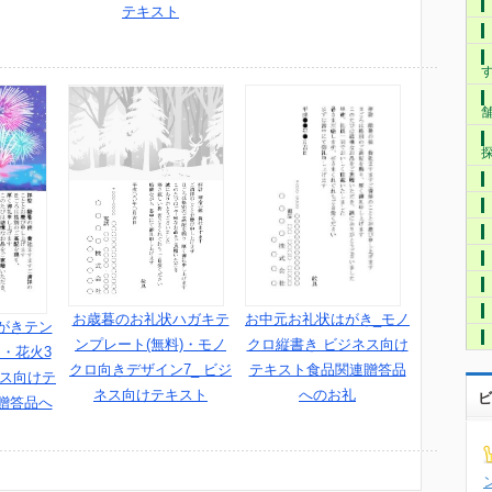
テキスト
お歳暮のお礼状ハガキテ
お中元お礼状はがき_モノ
がきテン
ンプレート(無料)・モノ
クロ縦書き ビジネス向け
・花火3
クロ向きデザイン7_ ビジ
テキスト食品関連贈答品
ネス向けテ
ネス向けテキスト
へのお礼
ビ
贈答品へ