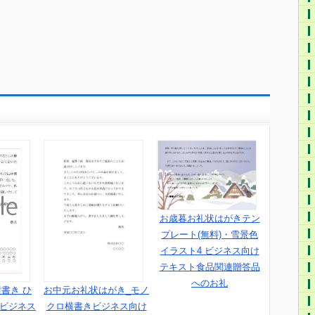
お歳暮お礼状はがきテン
プレート(無料)・雪景色
イラスト4 ビジネス向け
テキスト食品関連贈答品
へのお礼
書き ひ
お中元お礼状はがき_モノ
_ビジネス
クロ横書きビジネス向け