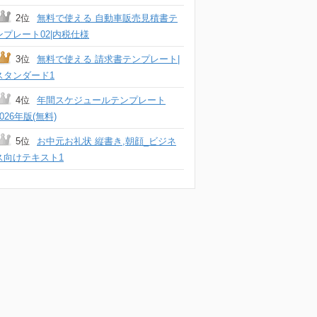
2位
無料で使える 自動車販売見積書テ
ンプレート02|内税仕様
3位
無料で使える 請求書テンプレート|
スタンダード1
4位
年間スケジュールテンプレート
2026年版(無料)
5位
お中元お礼状 縦書き,朝顔_ビジネ
ス向けテキスト1