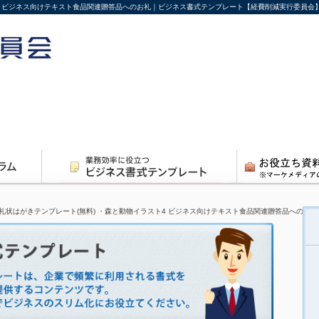
ト4 ビジネス向けテキスト食品関連贈答品へのお礼｜ビジネス書式テンプレート【経費削減実行委員会
礼状はがきテンプレート(無料) ・森と動物イラスト4 ビジネス向けテキスト食品関連贈答品へのお礼