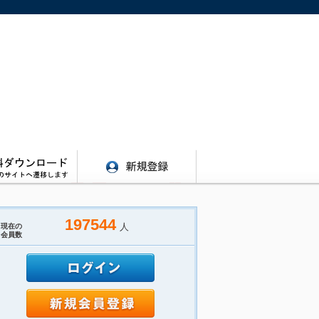
】
197544
人
現在の
会員数