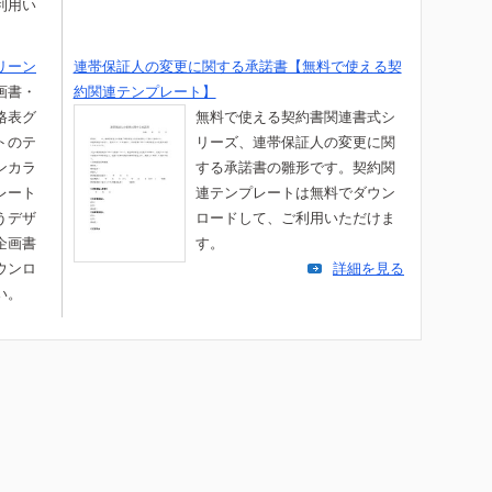
利用い
リーン
連帯保証人の変更に関する承諾書【無料で使える契
画書・
約関連テンプレート】
格表グ
無料で使える契約書関連書式シ
トのテ
リーズ、連帯保証人の変更に関
ンカラ
する承諾書の雛形です。契約関
レート
連テンプレートは無料でダウン
うデザ
ロードして、ご利用いただけま
企画書
す。
ウンロ
詳細を見る
い。