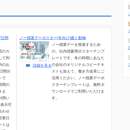
7日間
ノー残業デーポスター(冬向け)森と動物
ノー残業デーを推進するため
暇のカ
の、社内啓蒙用ポスターテンプ
して利
レートです。冬の時期にあなた
内のお
の会社のオリジナルコピーテキ
詳細を見る
7日間分
ストも加えて、働き方改革にご
トで
活用ください。ノー残業デーポ
時間の
スターテンプレートは、無料ダ
きま
ウンロードでご利用いただけま
利用い
す。
分表示可
合わせ
営業日
ートは