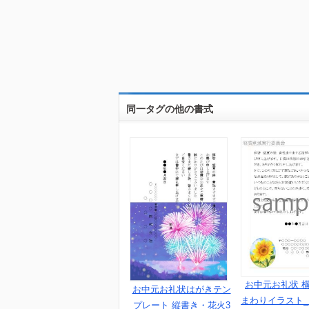
同一タグの他の書式
お中元お礼状 横
お中元お礼状はがきテン
まわりイラスト
プレート 縦書き・花火3