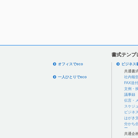
書式テンプ
オフィスでeco
ビジネス
共通書
一人ひとりでeco
社内報
FAX送
文例・
議事録
伝言・
スケジ
ビジネ
はがき
分かち
ー
共通企