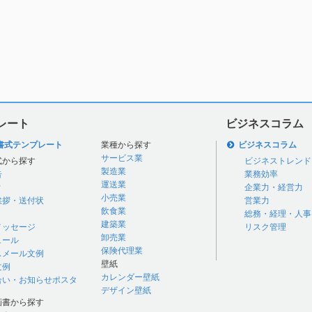
レート
ビジネスコラム
書式テンプレート
業種から探す
ビジネスコラム
サービス業
式から探す
ビジネストレンド
製造業
告
業務効率
運送業
付
企業力・経営力
小売業
挨拶・送付状
営業力
飲食業
総務・経理・人事
建築業
メッセージ
リスク管理
卸売業
ュール
保険代理業
スメール文例
壁紙
文例
カレンダー壁紙
合い・お知らせポスタ
デザイン壁紙
画書から探す