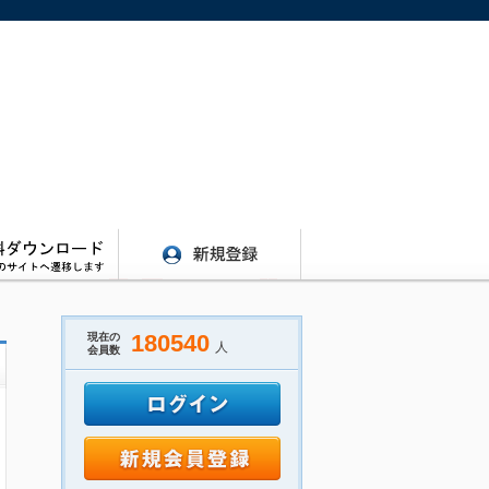
180540
現在の
人
会員数