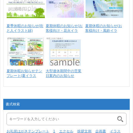
夏季休暇のお知らせ(街
夏期休暇のお知らせ(お
夏期休暇のお知らせ(お
と人イラスト緑)
客様向け・花火イラ
客様向け・風鈴イラ
ス･･･
ス･･･
夏期休暇お知らせテン
大型連休期間中の営業
プレート(夏イラス
日案内のお知らせ
ト・･･･
(10･･･
書式検索
お礼状はがきテンプレート
1
エクセル
挨拶文例
企画書
イラス