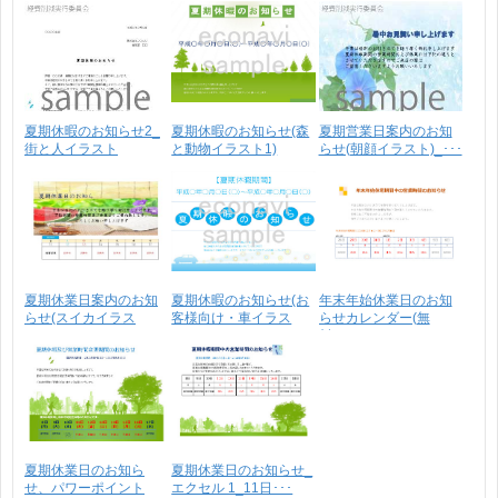
夏期休暇のお知らせ2_
夏期休暇のお知らせ(森
夏期営業日案内のお知
街と人イラスト
と動物イラスト1)
らせ(朝顔イラスト)_･･･
夏期休業日案内のお知
夏期休暇のお知らせ(お
年末年始休業日のお知
らせ(スイカイラス
客様向け・車イラス
らせカレンダー(無
ト)･･･
ト･･･
料)･･･
夏期休業日のお知ら
夏期休業日のお知らせ_
せ、パワーポイント
エクセル 1_11日･･･