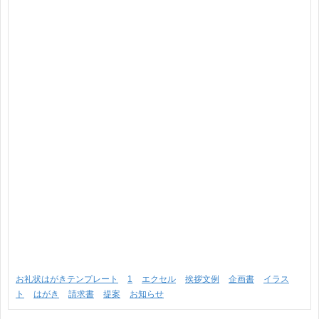
お礼状はがきテンプレート
1
エクセル
挨拶文例
企画書
イラス
ト
はがき
請求書
提案
お知らせ