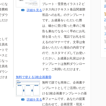
ンにな
プレート・雪景色イラスト2 ビ
経費精
ジネス向けテキスト食品関連贈
詳細を見る
でダウ
答品へのお礼」のテンプレート
ただけ
です。お歳暮をいただいた際
は、確かに受け取った事のご報
告も兼ねてなるべく早めにお礼
状を送ったり、電話でお礼を伝
として
えるのがマナーです。文章は食
社員名
品をいただいた場合の内容です
ートで
ので、カスタマイズしてお使い
ースと
ください。お歳暮お礼状はがき
になっ
テンプレートは無料ダウンロー
社員名
ドで、ご利用いただけます。
ダウン
だけま
無料で使える1枚企画書⑩
無料で誰でも簡単に、企画書テ
ンプレートとしてご活用いただ
ける1枚企画書テンプレートの基
本フォームです。あなたの提案
詳細を見る
に合わせて、企画背景・現況・