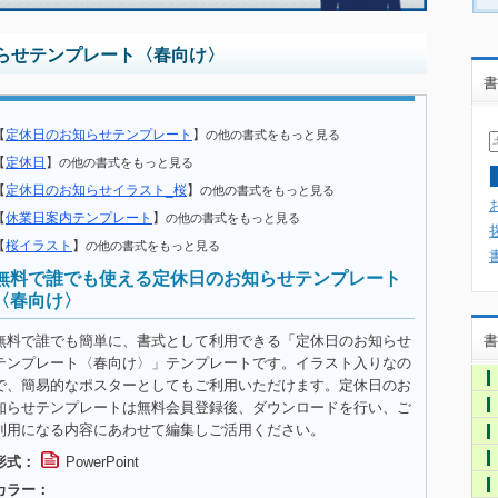
らせテンプレート〈春向け〉
書
【
定休日のお知らせテンプレート
】
の他の書式をもっと見る
【
定休日
】
の他の書式をもっと見る
【
定休日のお知らせイラスト_桜
】
の他の書式をもっと見る
【
休業日案内テンプレート
】
の他の書式をもっと見る
【
桜イラスト
】
の他の書式をもっと見る
無料で誰でも使える定休日のお知らせテンプレート
〈春向け〉
無料で誰でも簡単に、書式として利用できる「定休日のお知らせ
書
テンプレート〈春向け〉」テンプレートです。イラスト入りなの
で、簡易的なポスターとしてもご利用いただけます。定休日のお
知らせテンプレートは無料会員登録後、ダウンロードを行い、ご
利用になる内容にあわせて編集しご活用ください。
形式：
PowerPoint
カラー：