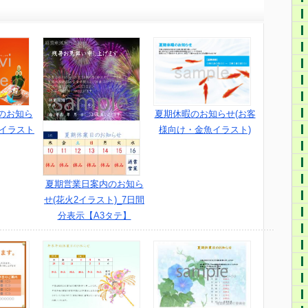
のお知ら
夏期休暇のお知らせ(お客
・イラスト
様向け・金魚イラスト)
夏期営業日案内のお知ら
せ(花火2イラスト)_7日間
分表示【A3タテ】