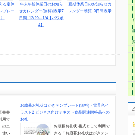
年末年始休業日のお知ら
夏期休業日のお知らせカ
える定休
せカレンダー(無料)|表示7
レンダー朝顔_9日間表示
ンプレー
日間_12/29～1/4【パワポ
け〉
4】
お歳暮お礼状はがきテンプレート(無料)・雪景色イ
ビ
算書書
ラスト2 ビジネス向けテキスト食品関連贈答品への
利用で
お礼
」のエ
お歳暮お礼状 書式として利用で
。使い
きる「お歳暮お礼状はがきテン