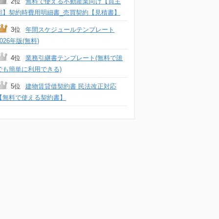
2位
無料で使える不動産業向け【買主
宛】契約時費用明細書_売買契約【見積書】
3位
年間スケジュールテンプレート
2026年版(無料)
4位
業務引継書テンプレート(無料で誰
でも簡単に利用できる)
5位
建物賃貸借契約書 民法改正対応
【無料で使える契約書】