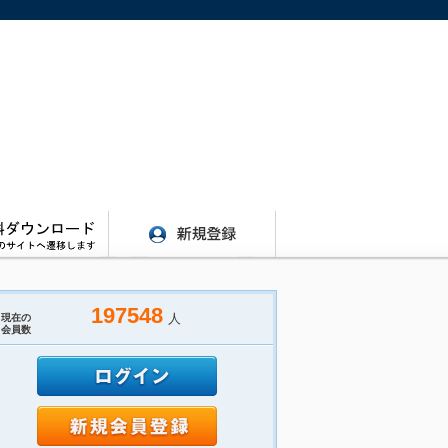
197548
人
現在の
会員数