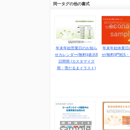
同一タグの他の書式
年末年始営業日のお知ら
年末年始休業日
せカレンダー(無料)|表示8
せ(無料)|門松5
日間用 (カスタマイズ
用・雪だるまイラスト)