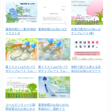
夏期休暇のご案内(朝顔
夏期休暇のお知らせ2
休業日案内のお知らせ
イラスト)2
テンプレート(春)
夏イラストはがきパワ
夏イラストはがきパワ
無料で誰でも使える定
ポテンプレート ラム･･･
ポテンプレート ラム･･･
休日のお知らせワード
テ･･･
ゴールデンウィーク期
夏期休暇のお知らせ(お
間休業日のお知らせカ
客様向け・風鈴イラ