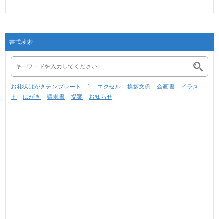
レ･･･
ス･･･
書式検索
お礼状はがきテンプレート
1
エクセル
挨拶文例
企画書
イラス
ト
はがき
請求書
提案
お知らせ