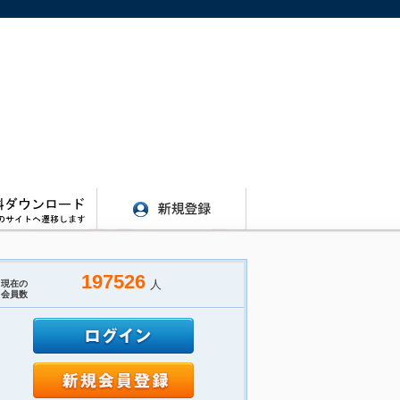
197526
人
現在の
会員数