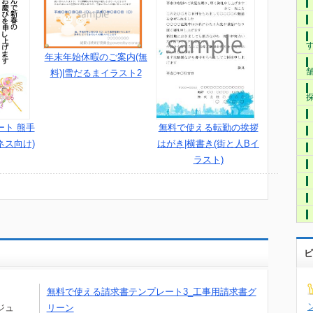
年末年始休暇のご案内(無
料)|雪だるまイラスト2
ート 熊手
無料で使える転勤の挨拶
ネス向け)
はがき|横書き(街と人Bイ
ラスト)
ビ
無料で使える請求書テンプレート3_工事用請求書グ
ジュ
リーン