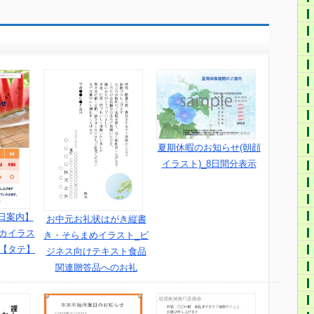
夏期休暇のお知らせ(朝顔
イラスト)_8日間分表示
日案内】
お中元お礼状はがき縦書
イカイラス
き・そらまめイラスト_ビ
示【タテ】
ジネス向けテキスト食品
関連贈答品へのお礼