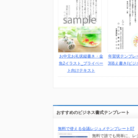
お中元お礼状縦書き・金
年賀状テンプレ
魚2イラスト_プライベー
3|添え書き(ビジ
ト向けテキスト
おすすめのビジネス書式テンプレート
無料で使える会議レジュメテンプレート07
無料で誰でも簡単に、レ