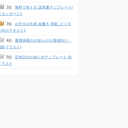
2位
無料で使える 請求書テンプレート|
スタンダード1
3位
お中元お礼状 縦書き,朝顔_ビジネ
ス向けテキスト1
4位
夏期休暇のお知らせ(お客様向け・
風鈴イラスト)
5位
定休日のお知らせテンプレート 街
イラスト