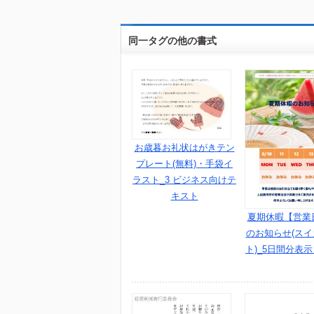
同一タグの他の書式
お歳暮お礼状はがきテン
プレート(無料)・手袋イ
ラスト_3 ビジネス向けテ
キスト
夏期休暇【営業
のお知らせ(ス
ト)_5日間分表