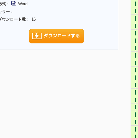
形式：
Word
カラー：
ダウンロード数：
16