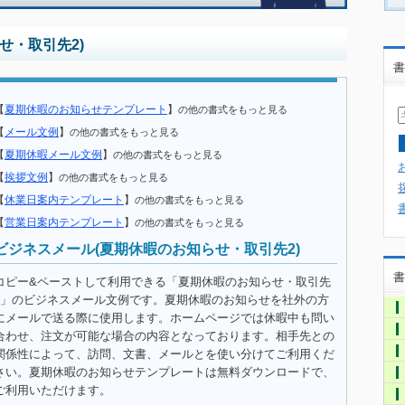
せ・取引先2)
書
【
夏期休暇のお知らせテンプレート
】
の他の書式をもっと見る
【
メール文例
】
の他の書式をもっと見る
【
夏期休暇メール文例
】
の他の書式をもっと見る
【
挨拶文例
】
の他の書式をもっと見る
【
休業日案内テンプレート
】
の他の書式をもっと見る
【
営業日案内テンプレート
】
の他の書式をもっと見る
ビジネスメール(夏期休暇のお知らせ・取引先2)
書
コピー&ペーストして利用できる「夏期休暇のお知らせ・取引先
2」のビジネスメール文例です。夏期休暇のお知らせを社外の方
にメールで送る際に使用します。ホームページでは休暇中も問い
合わせ、注文が可能な場合の内容となっております。相手先との
関係性によって、訪問、文書、メールとを使い分けてご利用くだ
さい。夏期休暇のお知らせテンプレートは無料ダウンロードで、
ご利用いただけます。