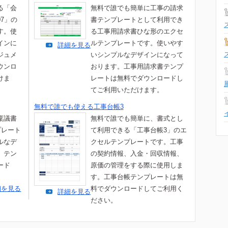
る「会
無料で誰でも簡単に工事の請求
7」の
書テンプレートとして利用でき
す。使
る工事用請求書ひな形のエクセ
インに
ルテンプレートです。使いやす
詳細を見る
ジュメ
いシンプルなデザインになって
ウンロ
おります。工事用請求書テンプ
けま
レートは無料でダウンロードし
てご利用いただけます。
無料で誰でも使える工事台帳3
稟議書
無料で誰でも簡単に、書式とし
プレート
て利用できる「工事台帳3」のエ
ルなデ
クセルテンプレートです。工事
。テン
の契約情報、入金・回収情報、
ード
原価の管理をする際に使用しま
。
す。工事台帳テンプレートは無
細を見る
料でダウンロードしてご利用く
詳細を見る
ださい。