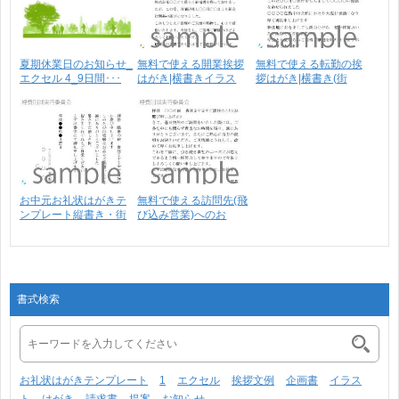
夏期休業日のお知らせ_
無料で使える開業挨拶
無料で使える転勤の挨
エクセル 4_9日間･･･
はがき|横書きイラス
拶はがき|横書き(街
ト･･･
と･･･
お中元お礼状はがきテ
無料で使える訪問先(飛
ンプレート縦書き・街
び込み営業)へのお
と･･･
礼･･･
書式検索
お礼状はがきテンプレート
1
エクセル
挨拶文例
企画書
イラス