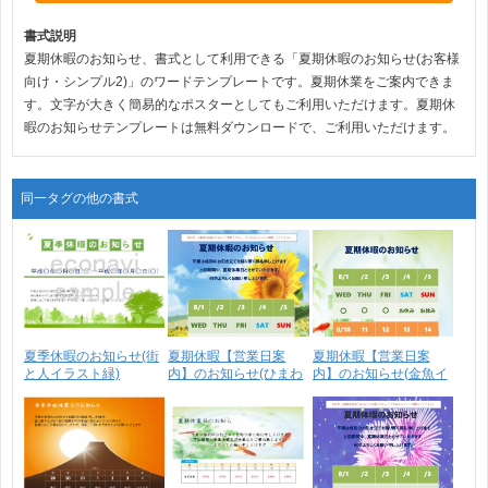
書式説明
夏期休暇のお知らせ、書式として利用できる「夏期休暇のお知らせ(お客様
向け・シンプル2)」のワードテンプレートです。夏期休業をご案内できま
す。文字が大きく簡易的なポスターとしてもご利用いただけます。夏期休
暇のお知らせテンプレートは無料ダウンロードで、ご利用いただけます。
同一タグの他の書式
夏季休暇のお知らせ(街
夏期休暇【営業日案
夏期休暇【営業日案
と人イラスト緑)
内】のお知らせ(ひまわ
内】のお知らせ(金魚イ
り･･･
ラ･･･