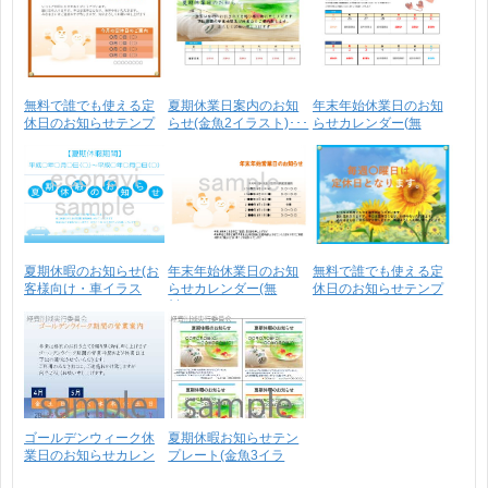
無料で誰でも使える定
夏期休業日案内のお知
年末年始休業日のお知
休日のお知らせテンプ
らせ(金魚2イラスト)･･･
らせカレンダー(無
レ･･･
料)･･･
夏期休暇のお知らせ(お
年末年始休業日のお知
無料で誰でも使える定
客様向け・車イラス
らせカレンダー(無
休日のお知らせテンプ
ト･･･
料)･･･
レ･･･
ゴールデンウィーク休
夏期休暇お知らせテン
業日のお知らせカレン
プレート(金魚3イラ
ダ･･･
ス･･･