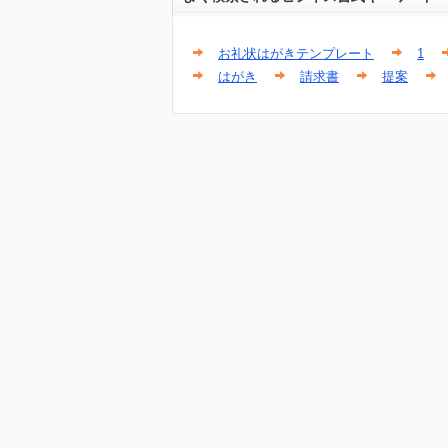
お礼状はがきテンプレート
1
はがき
請求書
提案