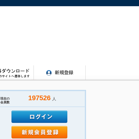
197526
人
現在の
会員数