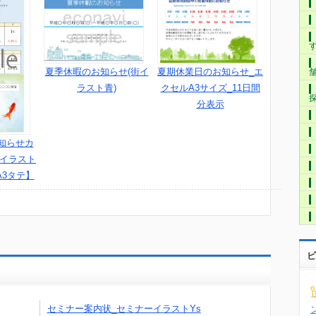
夏季休暇のお知らせ(街イ
夏期休業日のお知らせ_エ
ラスト青)
クセルA3サイズ_11日間
分表示
知らせカ
3イラスト
A3タテ】
ビ
セミナー案内状_セミナーイラストYs