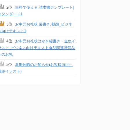
2位
無料で使える 請求書テンプレート|
スタンダード1
3位
お中元お礼状 縦書き,朝顔_ビジネ
ス向けテキスト1
4位
お中元お礼状はがき縦書き・金魚イ
ラスト_ビジネス向けテキスト食品関連贈答品
へのお礼
5位
夏期休暇のお知らせ(お客様向け・
風鈴イラスト)