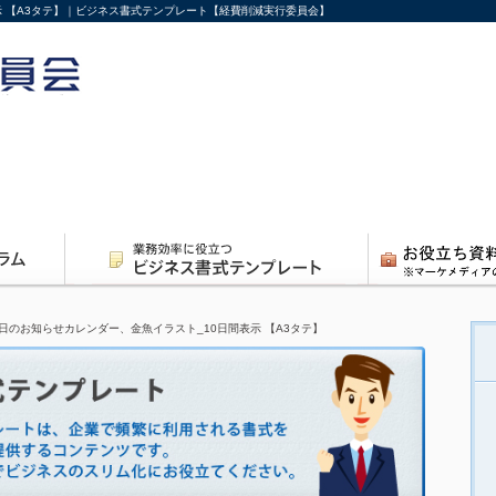
示 【A3タテ】｜ビジネス書式テンプレート【経費削減実行委員会】
日のお知らせカレンダー、金魚イラスト_10日間表示 【A3タテ】