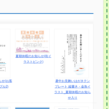
夏期休暇のお知らせ(街イ
ラストピンク)
らせ(お客
暑中お見舞いはがきテン
ル2)
プレート 縦書き・金魚イ
ラスト_夏期休暇のお知ら
せ入り