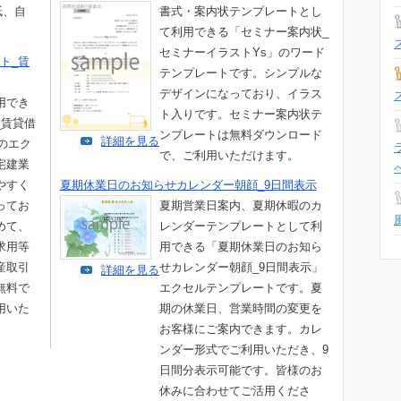
紙、自
書式・案内状テンプレートとし
て利用できる「セミナー案内状_
セミナーイラストYs」のワード
ト_賃
テンプレートです。シンプルな
デザインになっており、イラス
用でき
ト入りです。セミナー案内状テ
_賃貸借
ンプレートは無料ダウンロード
詳細を見る
」のエク
で、ご利用いただけます。
宅建業
やすく
夏期休業日のお知らせカレンダー朝顔_9日間表示
ってお
夏期営業日案内、夏期休暇のカ
めて、
レンダーテンプレートとして利
求用等
用できる「夏期休業日のお知ら
産取引
せカレンダー朝顔_9日間表示」
詳細を見る
無料で
エクセルテンプレートです。夏
用いた
期の休業日、営業時間の変更を
お客様にご案内できます。カレ
ンダー形式でご利用いただき、9
日間分表示可能です。皆様のお
休みに合わせてご活用くださ