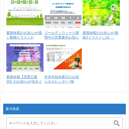
夏期休暇のお知らせ(森
ゴールデンウィーク期
夏期休暇のお知らせ(風
と動物イラスト1)
間中の営業案内お知ら
鈴2イラスト)_10･･･
せ･･･
夏期休暇【営業日案
年末年始休業日のお知
内】のお知らせ(花火イ
らせカレンダー (無
ラ･･･
料･･･
書式検索