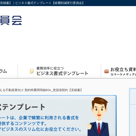
約【見積書】｜ビジネス書式テンプレート【経費削減実行委員会】
える不動産業向け 契約時費用明細6Gr_賃貸借契約【見積書】