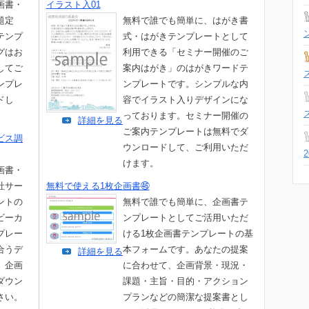
画書・
イラスト入01
題定
無料で誰でも簡単に、はがき書
テンプ
式・はがきテンプレートとして
グはお
利用できる「セミナー開催のご
してご
案内はがき」のはがきワードテ
ンプレ
ンプレートです。シンプルな内
ドし
容でイラスト入りデザインにな
っております。セミナー開催の
詳細を見る
ご案内テンプレートは無料でダ
ビス調
ウンロードして、ご利用いただ
けます。
画書・
社サー
無料で使える1枚企画書㊻
ントの
無料で誰でも簡単に、企画書テ
ビーカ
ンプレートとしてご活用いただ
プレー
ける1枚企画書テンプレートの基
合うデ
本フォームです。あなたの提案
詳細を見る
。企画
に合わせて、企画背景・現況・
ダウン
課題・主旨・目的・アクション
さい。
プランなどの簡潔な提案書とし