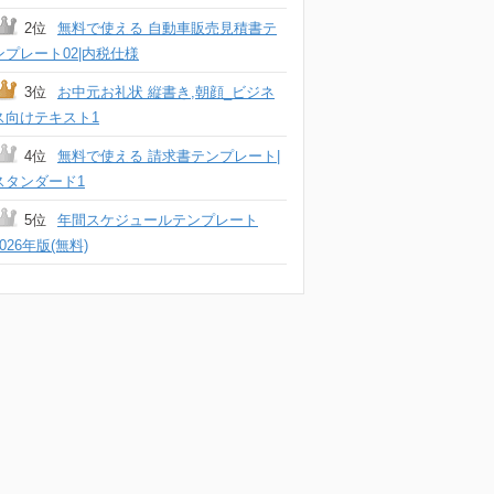
2位
無料で使える 自動車販売見積書テ
ンプレート02|内税仕様
3位
お中元お礼状 縦書き,朝顔_ビジネ
ス向けテキスト1
4位
無料で使える 請求書テンプレート|
スタンダード1
5位
年間スケジュールテンプレート
2026年版(無料)