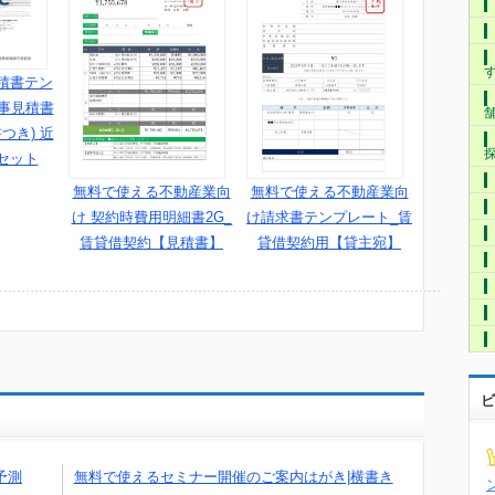
積書テン
工事見積書
つき) 近
セット
無料で使える不動産業向
無料で使える不動産業向
け 契約時費用明細書2G_
け請求書テンプレート_賃
賃貸借契約【見積書】
貸借契約用【貸主宛】
ビ
予測
無料で使えるセミナー開催のご案内はがき|横書き