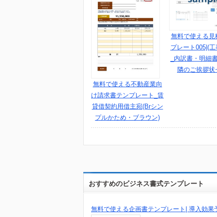
無料で使える見
プレート005|(
_内訳書・明細書
隣のご挨拶状
無料で使える不動産業向
け請求書テンプレート_賃
貸借契約用借主宛(Brシン
プルかため・ブラウン)
おすすめのビジネス書式テンプレート
無料で使える企画書テンプレート| 導入効果