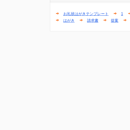
お礼状はがきテンプレート
1
はがき
請求書
提案