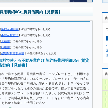
費用明細6Gr_賃貸借契約【見積書】
書
【
契約金明細書
】
の他の書式をもっと見る
【
不動産賃貸借
】
の他の書式をもっと見る
【
見積書
】
の他の書式をもっと見る
【
明細書
】
の他の書式をもっと見る
【
建物賃貸借契約書
】
の他の書式をもっと見る
無料で使える不動産業向け 契約時費用明細6Gr_賃貸
借契約【見積書】
無料で誰でも簡単に見積書の書式、テンプレートとして利用でき
書
る「契約時費用明細」のエクセルテンプレートです。借主の方に
賃貸借契約時の費用明細のご案内する書式です。トラブルなく契
約に繋げられるよう細心の注意が必要です。提示する内容に適し
た見積書テンプレートをお使いください。契約時費用明細テンプ
レートは無料会員登録後、ダウンロードを行いご利用になる内容
にあわせて編集しご活用ください。