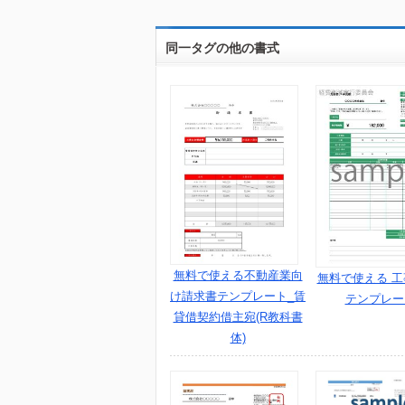
同一タグの他の書式
無料で使える不動産業向
無料で使える 
け請求書テンプレート_賃
テンプレー
貸借契約借主宛(R教科書
体)