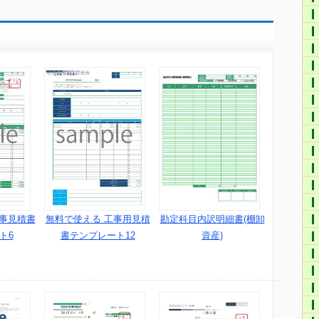
工事見積書
無料で使える 工事用見積
勘定科目内訳明細書(棚卸
ト6
書テンプレート12
資産)