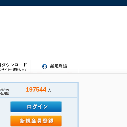
197544
人
現在の
会員数