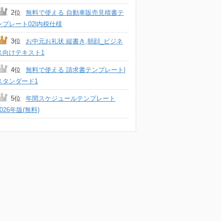
2位
無料で使える 自動車販売見積書テ
ンプレート02|内税仕様
3位
お中元お礼状 縦書き,朝顔_ビジネ
ス向けテキスト1
4位
無料で使える 請求書テンプレート|
スタンダード1
5位
年間スケジュールテンプレート
2026年版(無料)