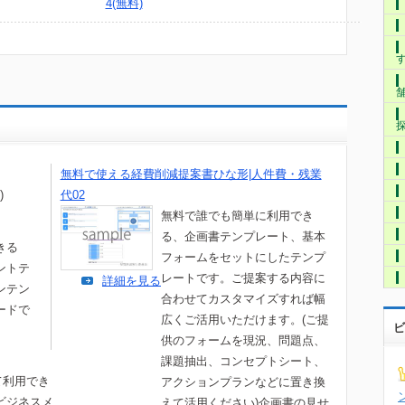
4(無料)
無料で使える経費削減提案書ひな形|人件費・残業
)
代02
無料で誰でも簡単に利用でき
る、企画書テンプレート、基本
きる
フォームをセットにしたテンプ
ントテ
レートです。ご提案する内容に
詳細を見る
ンテン
合わせてカスタマイズすれば幅
ードで
広くご活用いただけます。(ご提
ビ
供のフォームを現況、問題点、
課題抽出、コンセプトシート、
て利用でき
アクションプランなどに置き換
ビジネスメ
えて活用ください)企画書の見せ