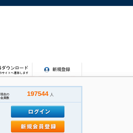
197544
人
現在の
会員数