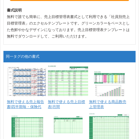
書式説明
無料で誰でも簡単に、売上目標管理表書式として利用できる「社員別売上
目標管理表」のエクセルテンプレートです。グリーンカラーをベースとし
た色鮮やかなデザインになっております。売上目標管理表テンプレートは
無料でダウンロードして、ご利用いただけます。
同一タグの他の書式
無料で使える売上報告
無料で使える売上目標
無料で使える商品数売
書|四半期毎・保険代
表|月間
上管理表
理･･･