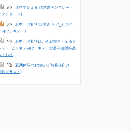
2位
無料で使える 請求書テンプレート|
スタンダード1
3位
お中元お礼状 縦書き,朝顔_ビジネ
ス向けテキスト1
4位
お中元お礼状はがき縦書き・金魚イ
ラスト_ビジネス向けテキスト食品関連贈答品
へのお礼
5位
夏期休暇のお知らせ(お客様向け・
風鈴イラスト)