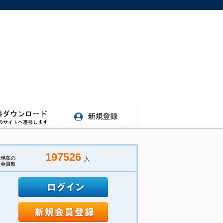
197526
人
現在の
会員数