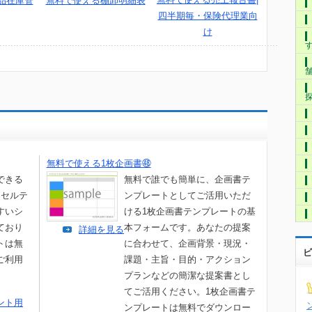
品在庫管
無料で使える棚卸明細表
四半期毎・保険代理業向
け
無料で使える1枚企画書㊽
できる
無料で誰でも簡単に、企画書テ
クセルテ
ンプレートとしてご活用いただ
すいシ
ける1枚企画書テンプレートの基
ており
本フォームです。あなたの提案
詳細を見る
トは無
に合わせて、企画背景・現況・
ビ
ご利用
課題・主旨・目的・アクション
プランなどの簡潔な提案書とし
てご活用ください。1枚企画書テ
ント用
ンプレートは無料でダウンロー