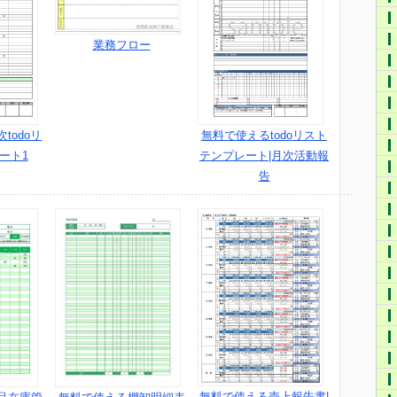
業務フロー
todoリ
無料で使えるtodoリスト
ート1
テンプレート|月次活動報
告
無料で使える売上報告書|