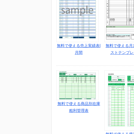
無料で使える売上実績表|
無料で使える月次
月間
ストテンプレ
無料で使える商品別在庫
粗利管理表