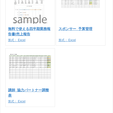
無料で使える四半期業務報
スポンサー_予算管理
告書|売上報告
形式：
Excel
形式：
Excel
講師_協力パートナー調整
表
形式：
Excel