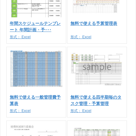
年間スケジュールテンプレ
無料で使える予算管理表
ート 年間計画・予･･･
形式：
Excel
形式：
Excel
無料で使える一般管理費予
無料で使える四半期毎のタ
算表
スク管理・予算管理
形式：
Excel
形式：
Excel