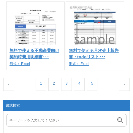
無料で使える不動産業向け
無料で使える月次売上報告
契約時費用明細書･･･
書・todoリスト･･･
形式：
Excel
形式：
Excel
1
2
3
4
5
書式検索