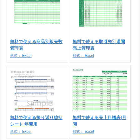
無料で使える商品別販売数
無料で使える取引先別週間
管理表
売上管理表
形式：
Excel
形式：
Excel
無料で使える振り返り総括
無料で使える売上目標表|月
シート 年間用
間
形式：
Excel
形式：
Excel