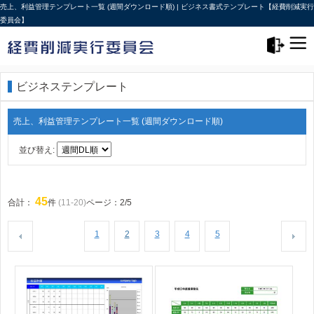
売上、利益管理テンプレート一覧 (週間ダウンロード順) | ビジネス書式テンプレート【経費削減実行
委員会】
メニュー>
ログアウト
ビジネステンプレート
売上、利益管理テンプレート一覧 (週間ダウンロード順)
並び替え:
45
合計：
件
(11-20)
ページ：2/5
1
2
3
4
5