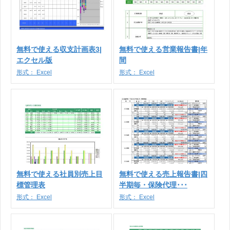
無料で使える収支計画表3|
無料で使える営業報告書|年
エクセル版
間
形式：
Excel
形式：
Excel
無料で使える社員別売上目
無料で使える売上報告書|四
標管理表
半期毎・保険代理･･･
形式：
Excel
形式：
Excel