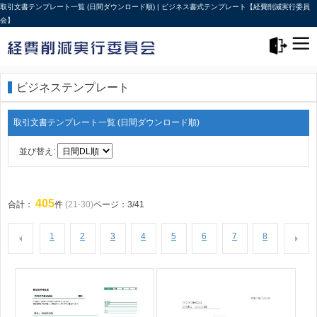
取引文書テンプレート一覧 (日間ダウンロード順) | ビジネス書式テンプレート【経費削減実行委員
会】
メニュー>
ログアウト
ビジネステンプレート
取引文書テンプレート一覧 (日間ダウンロード順)
並び替え:
405
合計：
件
(21-30)
ページ：3/41
1
2
3
4
5
6
7
8