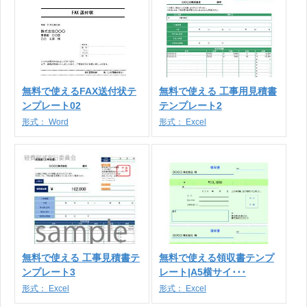
無料で使えるFAX送付状テ
無料で使える 工事用見積書
ンプレート02
テンプレート2
形式：
Word
形式：
Excel
無料で使える 工事見積書テ
無料で使える領収書テンプ
ンプレート3
レート|A5横サイ･･･
形式：
Excel
形式：
Excel