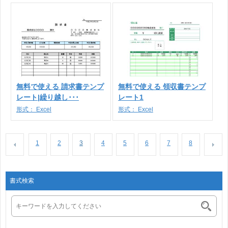
無料で使える 請求書テンプ
無料で使える 領収書テンプ
レート|繰り越し･･･
レート1
形式：
Excel
形式：
Excel
1
2
3
4
5
6
7
8
書式検索