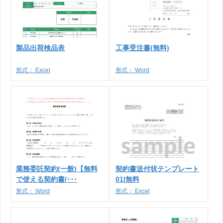
製品出荷検品表
工事受注書(無料)
形式：
Excel
形式：
Word
業務委託契約(一般)【無料
契約書送付状テンプレート
で使える契約書/･･･
01|無料
形式：
Word
形式：
Excel