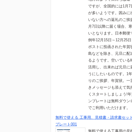
ですが、全国的には1月7
が多いようです。因みに
いない方への返礼のご挨
月7日以降に届く場合、
いとなります。日本郵便
例年12月15日～12月25
ポストに投函された年賀
島などを除き、元旦に配
るようです。空いている
活用し、出来れば元旦に
うにしたいものです。1
りのご挨拶、年賀状。一
きメッセージも添えて気
くスタートしましょう!
ンプレートは無料ダウン
でご利用いただけます。
無料で使える 工事用、見積書・請求書セッ
プレート001
無料で使える工事用の見