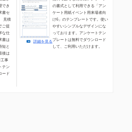
理でき
の書式として利用できる「アン
求書セ
ケート用紙イベント用来場者向
。 見積
け6」のテンプレートです。使い
でご提
やすいシンプルなデザインにな
寧な仕
っております。アンケートテン
求書は
プレートは無料でダウンロード
詳細を見る
時短と
して、ご利用いただけます。
最後は
!工事
トテン
ロード
。