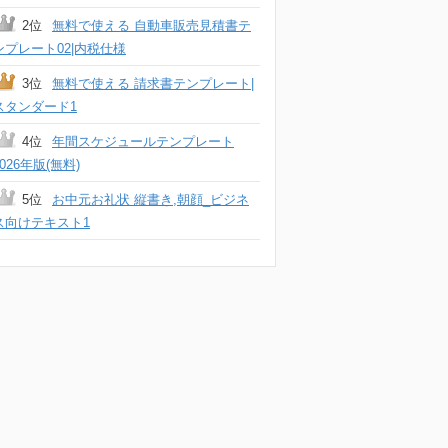
2位
無料で使える 自動車販売見積書テ
ンプレート02|内税仕様
3位
無料で使える 請求書テンプレート|
スタンダード1
4位
年間スケジュールテンプレート
2026年版(無料)
5位
お中元お礼状 縦書き,朝顔_ビジネ
ス向けテキスト1