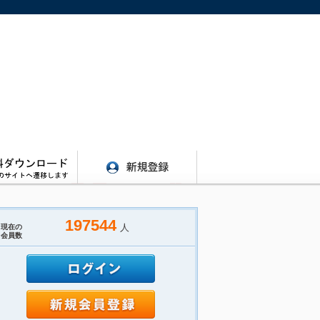
197544
人
現在の
会員数