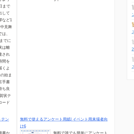
日まで
出して
拶など1
寒中見舞
では、
日までに
状は離
達され
時間を
届くよ
年の始ま
言手書
持ち良
年賀状テ
ロード
トテン
無料で使えるアンケート用紙| イベント用来場者向
け6
積書か
無料で誰でも簡単にアンケート