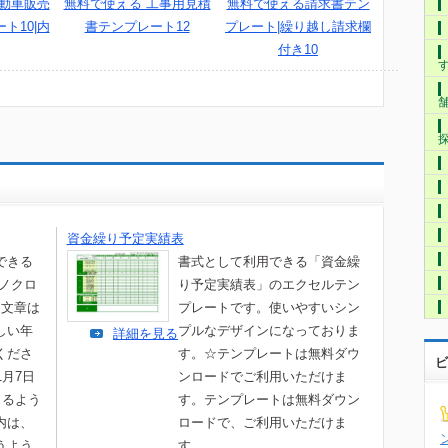
自動車販売
無料で使える 工事用見積
無料で使える請求書テン
ト10|内
書テンプレート12
プレート|繰り越し請求欄
付き10
資金繰り予定実績表
できる
書式として利用できる「資金繰
モノクロ
り予定実績表」のエクセルテン
。文章は
プレートです。使いやすいシン
しい年
プルなデザインになっておりま
詳細を見る
くださ
す。☆テンプレートは無料ダウ
ビ
1月7日
ンロードでご利用いただけま
きるよう
す。テンプレートは無料ダウン
内は、
ロードで、ご利用いただけま
うよう
す。