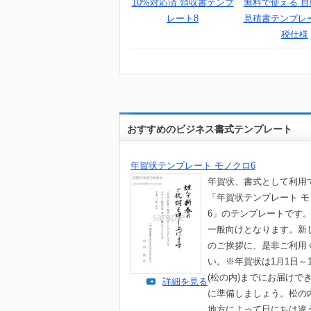
10%対応済 領収書テンプ
無料で使える 
レート8
見積書テンプレー
税仕様
おすすめのビジネス書式テンプレート
年賀状テンプレート モノクロ6
年賀状、書式として利用
「年賀状テンプレート 
6」のテンプレートです
一般向けとなります。新
のご挨拶に、是非ご利用
い。※年賀状は1月1日～
(松の内)までにお届けで
詳細を見る
に準備しましょう。松の
地方によって日にちは違