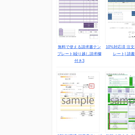
無料で使える請求書テン
10%対応済 注
プレート|繰り越し請求欄
レート| 請書
付き3