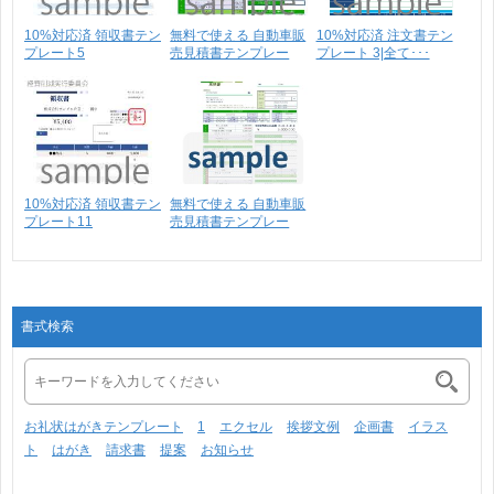
10%対応済 領収書テン
無料で使える 自動車販
10%対応済 注文書テン
プレート5
売見積書テンプレー
プレート 3|全て･･･
ト･･･
10%対応済 領収書テン
無料で使える 自動車販
プレート11
売見積書テンプレー
ト･･･
書式検索
お礼状はがきテンプレート
1
エクセル
挨拶文例
企画書
イラス
ト
はがき
請求書
提案
お知らせ