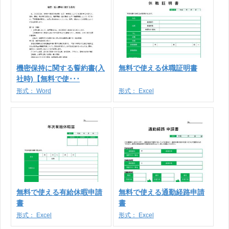
機密保持に関する誓約書(入
無料で使える休職証明書
社時)【無料で使･･･
形式：
Word
形式：
Excel
無料で使える有給休暇申請
無料で使える通勤経路申請
書
書
形式：
Excel
形式：
Excel