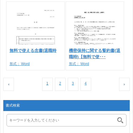
無料で使える念書|退職時
機密保持に関する誓約書(退
職時)【無料で使･･･
形式：
Word
形式：
Word
1
2
3
4
書式検索