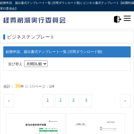
総務申請、届出書式テンプレート一覧 (月間ダウンロード順) | ビジネス書式テンプレート【経費削減
実行委員会】
メニュー>
ログアウト
ビジネステンプレート
総務申請、届出書式テンプレート一覧 (月間ダウンロード順)
並び替え:
38
合計：
件
(1-10)
ページ：1/4
1
2
3
4