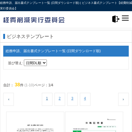
総務申請、届出書式テンプレート一覧 (日間ダウンロード順) | ビジネス書式テンプレート【経費削減
実行委員会】
メニュー>
ログアウト
ビジネステンプレート
総務申請、届出書式テンプレート一覧 (日間ダウンロード順)
並び替え:
38
合計：
件
(1-10)
ページ：1/4
1
2
3
4