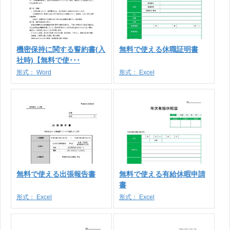
機密保持に関する誓約書(入
無料で使える休職証明書
社時)【無料で使･･･
形式：
Word
形式：
Excel
無料で使える出張報告書
無料で使える有給休暇申請
書
形式：
Excel
形式：
Excel