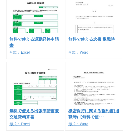
無料で使える通勤経路申請
無料で使える念書|退職時
書
形式：
Excel
形式：
Word
無料で使える出張申請書兼
機密保持に関する誓約書(退
交通費精算書
職時)【無料で使･･･
形式：
Excel
形式：
Word