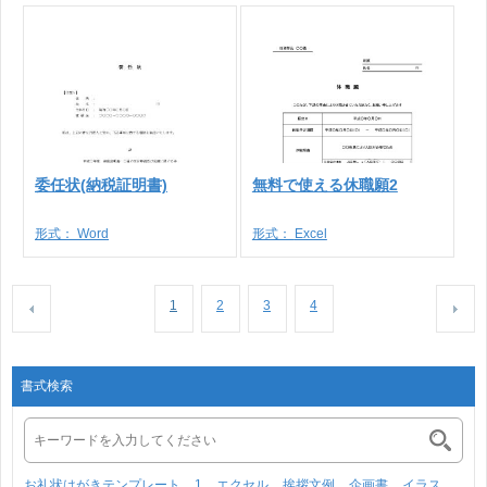
委任状(納税証明書)
無料で使える休職願2
形式：
Word
形式：
Excel
1
2
3
4
書式検索
お礼状はがきテンプレート
1
エクセル
挨拶文例
企画書
イラス