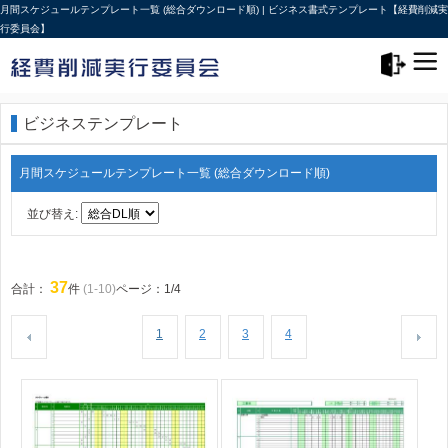
月間スケジュールテンプレート一覧 (総合ダウンロード順) | ビジネス書式テンプレート【経費削減実
行委員会】
メニュー>
ログアウト
ビジネステンプレート
月間スケジュールテンプレート一覧 (総合ダウンロード順)
並び替え:
37
合計：
件
(1-10)
ページ：1/4
1
2
3
4