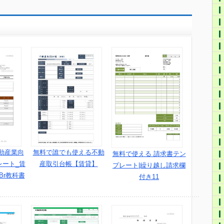
動産業向
無料で誰でも使える不動
無料で使える 請求書テン
レート_賃
産取引台帳【賃貸】
プレート|繰り越し請求欄
Br教科書
付き11