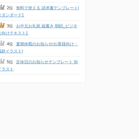
2位
無料で使える 請求書テンプレート|
スタンダード1
3位
お中元お礼状 縦書き,朝顔_ビジネ
ス向けテキスト1
4位
夏期休暇のお知らせ(お客様向け・
風鈴イラスト)
5位
定休日のお知らせテンプレート 街
イラスト