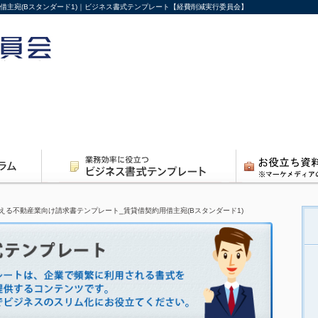
借主宛(Bスタンダード1)｜ビジネス書式テンプレート【経費削減実行委員会】
える不動産業向け請求書テンプレート_賃貸借契約用借主宛(Bスタンダード1)