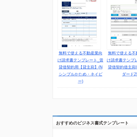
無料で使える不動産業向
無料で使える不
け請求書テンプレート_賃
け請求書テンプ
貸借契約用【貸主宛】(N
貸借契約借主宛(
シンプルかため・ネイビ
ダード2
ー)
おすすめのビジネス書式テンプレート