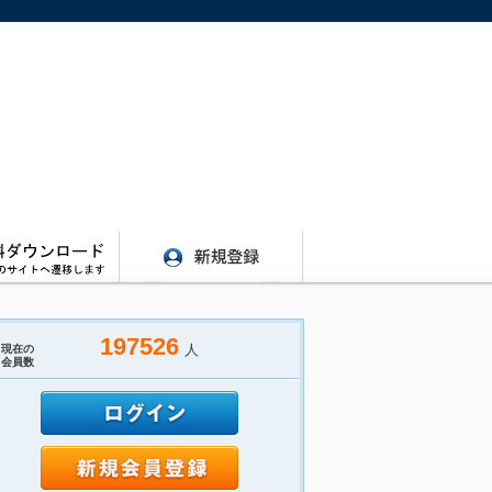
197526
人
現在の
会員数