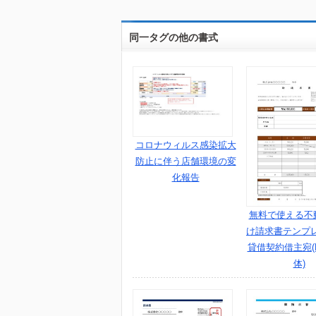
同一タグの他の書式
コロナウィルス感染拡大
防止に伴う店舗環境の変
化報告
無料で使える不
け請求書テンプ
貸借契約借主宛(
体)