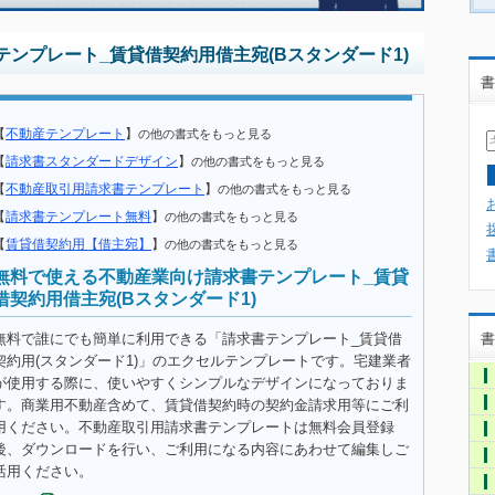
ンプレート_賃貸借契約用借主宛(Bスタンダード1)
書
【
不動産テンプレート
】
の他の書式をもっと見る
【
請求書スタンダードデザイン
】
の他の書式をもっと見る
【
不動産取引用請求書テンプレート
】
の他の書式をもっと見る
【
請求書テンプレート無料
】
の他の書式をもっと見る
【
賃貸借契約用【借主宛】
】
の他の書式をもっと見る
無料で使える不動産業向け請求書テンプレート_賃貸
借契約用借主宛(Bスタンダード1)
無料で誰にでも簡単に利用できる「請求書テンプレート_賃貸借
書
契約用(スタンダード1)」のエクセルテンプレートです。宅建業者
が使用する際に、使いやすくシンプルなデザインになっておりま
す。商業用不動産含めて、賃貸借契約時の契約金請求用等にご利
用ください。不動産取引用請求書テンプレートは無料会員登録
後、ダウンロードを行い、ご利用になる内容にあわせて編集しご
活用ください。