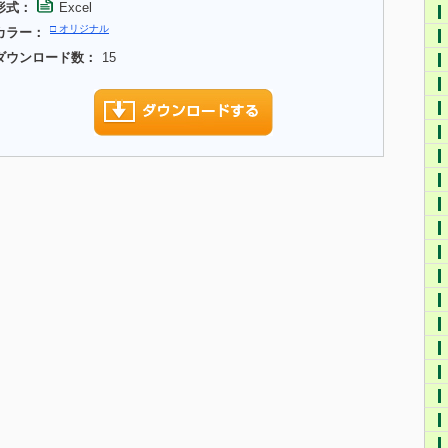
形式：
Excel
□ オリジナル
カラー：
ダウンロード数：
15