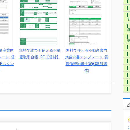
動産業向
無料で誰でも使える不動
無料で使える不動産業向
レート_賃
産取引台帳_2G【賃貸】
け請求書テンプレート_賃
Bスタン
貸借契約借主宛(G教科書
)
体)
ビ