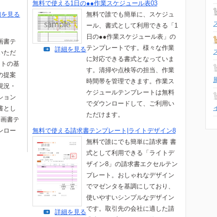
無料で使える1日の●●作業スケジュール表03
細を見る
無料で誰でも簡単に、スケジュ
ール、書式として利用できる「1
日の●●作業スケジュール表」の
画書テ
テンプレートです。様々な作業
詳細を見る
いただ
に対応できる書式となっていま
ートの基
す。清掃や点検等の担当、作業
の提案
時間帯を管理できます。作業ス
現況・
ケジュールテンプレートは無料
ション
でダウンロードして、ご利用い
書とし
ただけます。
企画書テ
ンロー
無料で使える請求書テンプレート|ライトデザイン8
。
無料で誰にでも簡単に請求書 書
式として利用できる「ライトデ
ザイン8」の請求書エクセルテン
プレート。おしゃれなデザイン
でマゼンタを基調にしており、
使いやすいシンプルなデザイン
です。取引先の会社に適した請
詳細を見る