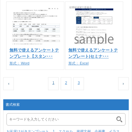
無料で使えるアンケートテ
無料で使えるアンケートテ
ンプレート【スタン･･･
ンプレート|セミナ･･･
形式：
Word
形式：
Excel
1
2
3
書式検索
お礼状はがきテンプレート
1
エクセル
挨拶文例
企画書
イラス