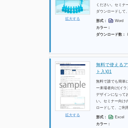
ください。セミナ
ダウンロードして
拡大する
形式：
Word
カラー：
ダウンロード数：
無料で使えるア
ト入)01
無料で誰でも簡単
ー来場者向け(イ
デザインになって
い。セミナー向け
ロードして、ご利
拡大する
形式：
Excel
カラー：