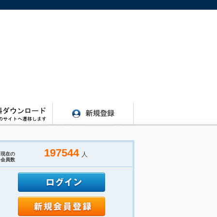
197544
人
現在の
会員数