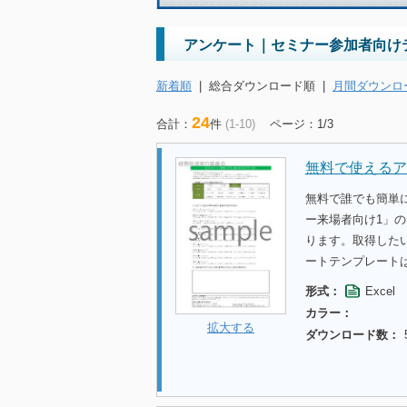
アンケート｜セミナー参加者向けテ
新着順
|
総合ダウンロード順
|
月間ダウンロ
24
合計：
件
(1-10)
ページ：1/3
無料で使えるア
無料で誰でも簡単
ー来場者向け1」
ります。取得した
ートテンプレート
形式：
Excel
カラー：
拡大する
ダウンロード数：