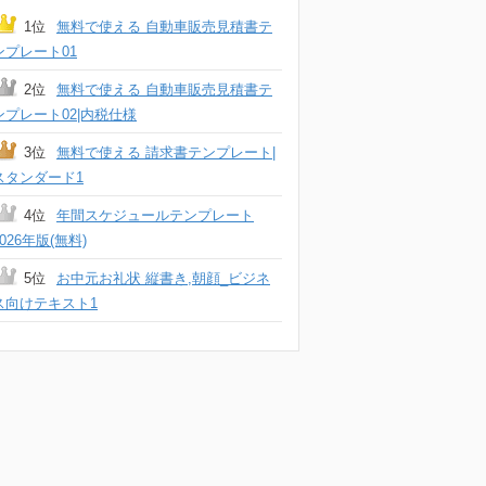
1位
無料で使える 自動車販売見積書テ
ンプレート01
2位
無料で使える 自動車販売見積書テ
ンプレート02|内税仕様
3位
無料で使える 請求書テンプレート|
スタンダード1
4位
年間スケジュールテンプレート
2026年版(無料)
5位
お中元お礼状 縦書き,朝顔_ビジネ
ス向けテキスト1