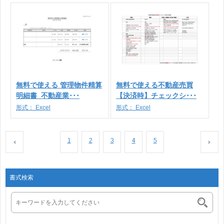
無料で使える 管理物件精算
無料で使える不動産売買
明細書_不動産業･･･
【決済時】チェックシ･･･
形式：
Excel
形式：
Excel
1
2
3
4
5
書式検索