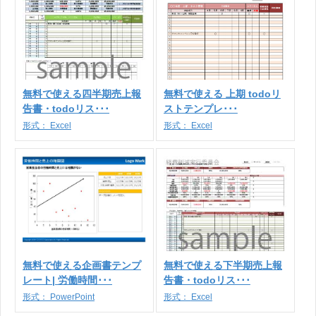
無料で使える四半期売上報
無料で使える 上期 todoリ
告書・todoリス･･･
ストテンプレ･･･
形式：
Excel
形式：
Excel
無料で使える企画書テンプ
無料で使える下半期売上報
レート| 労働時間･･･
告書・todoリス･･･
形式：
PowerPoint
形式：
Excel