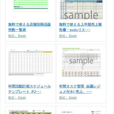
無料で使える店舗別商品販
無料で使える上半期売上報
売数一覧表
告書・todoリス･･･
形式：
Excel
形式：
Excel
年間活動計画スケジュール
年間タスク管理_会議レジ
テンプレート_PJ･･･
ュメ付き( 売上、･･･
形式：
Excel
形式：
Excel