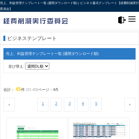
売上、利益管理テンプレート一覧 (週間ダウンロード順) | ビジネス書式テンプレート【経費削減実行
委員会】
メニュー>
ログアウト
ビジネステンプレート
売上、利益管理テンプレート一覧 (週間ダウンロード順)
並び替え:
45
合計：
件
(31-40)
ページ：4/5
1
2
3
4
5