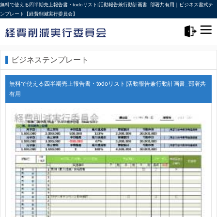
無料で使える四半期売上報告書・todoリスト|活動報告兼行動計画書_部署共有用｜ビジネス書式テ
ンプレート【経費削減実行委員会】
メニュー>
ログアウト
ビジネステンプレート
無料で使える四半期売上報告書・todoリスト|活動報告兼行動計画書_部署共
有用