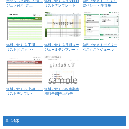
年間タスク管理_会議レ
無料で使える月次todo
無料で使える振り返り
ジュメ付き( 売上、･･･
リストテンプレート･･･
総括シート|半期用
無料で使える 下期 todo
無料で使える月間スケ
無料で使えるデイリー
リスト|タスク･･･
ジュールテンプレート
タスクスケジュール
0･･･
無料で使える 上期 todo
無料で使える四半期業
リストテンプレ･･･
務報告書|売上報告
書式検索