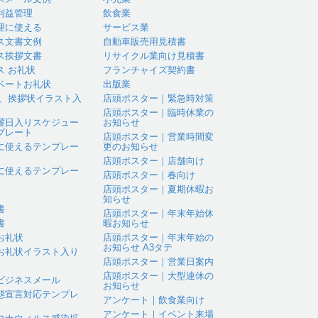
利益管理
飲食業
理に使える
サービス業
ス文書文例
自動車販売用見積書
ス挨拶文書
リサイクル業向け見積書
ス お礼状
フランチャイズ契約書
ベートお礼状
出版業
 、挨拶状イラスト入
店頭ポスター｜緊急時対策
店頭ポスター｜臨時休業の
曜日入りスケジュー
お知らせ
プレート
店頭ポスター｜営業時間変
に使えるテンプレー
更のお知らせ
店頭ポスター｜店舗向け
に使えるテンプレー
店頭ポスター｜春向け
店頭ポスター｜夏期休暇お
知らせ
書
店頭ポスター｜年末年始休
書
暇お知らせ
お礼状
店頭ポスター｜年末年始の
お知らせ A3タテ
お礼状イラスト入り
店頭ポスター｜営業日案内
店頭ポスター｜大型連休の
ビジネスメール
お知らせ
態宣言対応テンプレ
アンケート｜飲食業向け
アンケート｜イベント来場