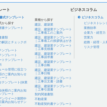
レート
ビジネスコラム
書式テンプレート
ビジネスコラム
業種から探す
式から探す
ビジネストレン
建設、建築業
継書テンプレート
業務効率
建設、建築業テンプレート
｜工事着工のご案内
企業力・経営力
連書類
建設、建築業テンプレート
営業力
｜工事着工の挨拶状はがき
の解説とチェックポ
総務・経理・人
建設、建築業テンプレート
リスク管理
｜工事見積書
テンプレート
建設、建築業テンプレート
テンプレート
｜工事請求書
ートテンプレート
建設、建築業テンプレート
料
｜工事台帳
ュール管理に役立つ
建設、建築業テンプレート
｜工事日報
暇のご案内お知らせ
レート
建設、建築業テンプレート
｜工事注文書・請書
せテンプレート(休業
建設、建築業テンプレート
｜工事引渡書
始休暇のご案内お知
ンプレート
契約関連書類
デンウイーク期間中
不動産業
日案内お知らせテン
不動産契約書テンプレート
ト