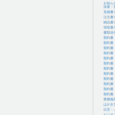
お知ら
休業・
見積書
注文書
納品書
領収書
書類送
契約書
契約書
契約書
契約書
契約書
契約書
契約書
契約書
契約書
契約書
契約書
契約書
業務報
はがき
伝言・
ビジネ