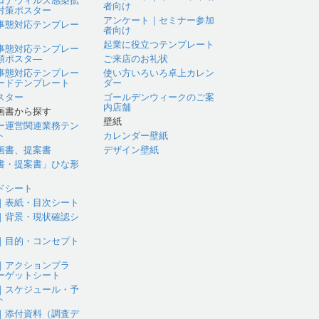
ロナウィルス感染拡
者向け
対策ポスター
アンケート｜セミナー参加
事態対応テンプレー
者向け
起業に役立つテンプレート
事態対応テンプレー
頭ポスタ―
ご来店のお礼状
事態対応テンプレー
使い方いろいろ卓上カレン
ードテンプレート
ダー
スター
ゴールデンウィークのご案
内店舗
画書から探す
壁紙
ー運営関連業務テン
ト
カレンダー壁紙
画書、提案書
デザイン壁紙
書・提案書」ひな形
ドシート
｜表紙・目次シート
｜背景・現状確認シ
｜目的・コンセプト
｜アクションプラ
ーゲットシート
｜スケジュール・予
ト
｜添付資料（調査デ