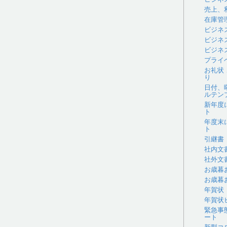
売上、
在庫管
ビジネ
ビジネ
ビジネ
プライ
お礼状
り
日付、
ルテン
新年度
ト
年度末
ト
引継書
社内文
社外文
お歳暮
お歳暮
年賀状
年賀状
緊急事
ート