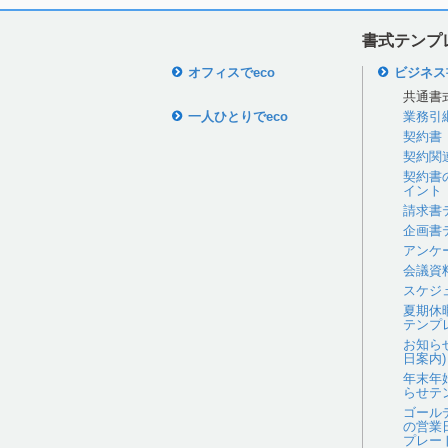
書式テンプ
オフィスでeco
ビジネス
共通書
一人ひとりでeco
業務引
契約書
契約関
契約書
イント
請求書
企画書
アンケ
会議資
スケジ
夏期休
テンプ
お知ら
日案内)
年末年
らせテ
ゴール
の営業
プレー