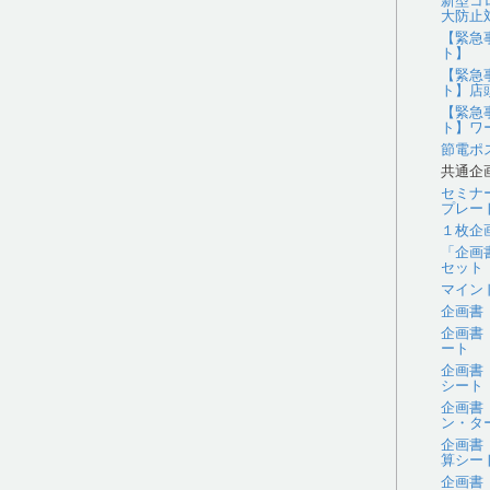
新型コ
大防止
【緊急
ト】
【緊急
ト】店
【緊急
ト】ワ
節電ポ
共通企
セミナ
プレー
１枚企
「企画
セット
マイン
企画書
企画書
ート
企画書
シート
企画書
ン・タ
企画書
算シー
企画書