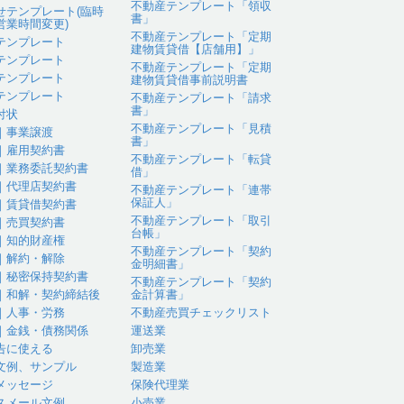
不動産テンプレート「領収
せテンプレート(臨時
書」
営業時間変更)
不動産テンプレート「定期
テンプレート
建物賃貸借【店舗用】」
テンプレート
不動産テンプレート「定期
テンプレート
建物賃貸借事前説明書
テンプレート
不動産テンプレート「請求
書」
付状
不動産テンプレート「見積
｜事業譲渡
書」
｜雇用契約書
不動産テンプレート「転貸
｜業務委託契約書
借」
｜代理店契約書
不動産テンプレート「連帯
保証人」
｜賃貸借契約書
不動産テンプレート「取引
｜売買契約書
台帳」
｜知的財産権
不動産テンプレート「契約
｜解約・解除
金明細書」
｜秘密保持契約書
不動産テンプレート「契約
｜和解・契約締結後
金計算書」
｜人事・労務
不動産売買チェックリスト
｜金銭・債務関係
運送業
告に使える
卸売業
文例、サンプル
製造業
メッセージ
保険代理業
スメール文例
小売業