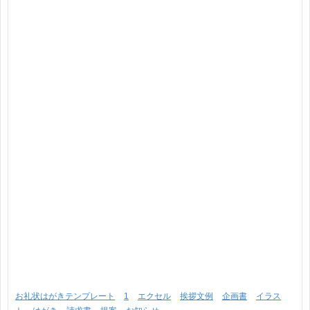
お礼状はがきテンプレート
1
エクセル
挨拶文例
企画書
イラス